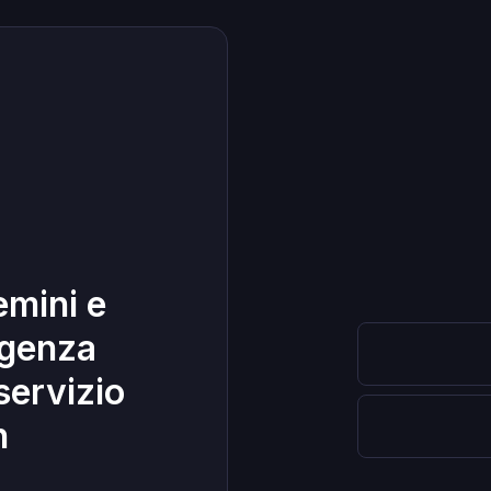
mini e
ligenza
 servizio
n