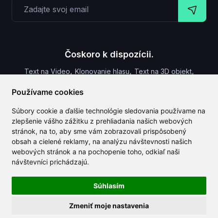
Čoskoro k dispozícii.
,
,
,
Text na Video
Klonovanie hlasu
Text na 3D objekt
Titulky k videu
Používame cookies
Súbory cookie a ďalšie technológie sledovania používame na
zlepšenie vášho zážitku z prehliadania našich webových
stránok, na to, aby sme vám zobrazovali prispôsobený
CLAILA kombinuje všetky najlepšie AI funkcie dostupné
obsah a cielené reklamy, na analýzu návštevnosti našich
globálne.
webových stránok a na pochopenie toho, odkiaľ naši
návštevníci prichádzajú.
Súhlasím
Zmeniť moje nastavenia
Autorské práva 2024-2026
CLAILA