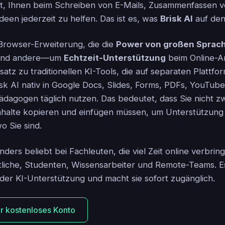
 ist, Ihnen beim Schreiben von E-Mails, Zusammenfassen v
deen jederzeit zu helfen. Das ist es, was
Brisk AI
auf den 
 Browser-Erweiterung, die die
Power von großen Sprac
und andere—um
Echtzeit-Unterstützung
beim Online-A
atz zu traditionellen KI-Tools, die auf separaten Plattfor
risk AI nativ in Google Docs, Slides, Forms, PDFs, YouTu
ädagogen täglich nutzen. Das bedeutet, dass Sie nicht z
nhalte kopieren und einfügen müssen, um Unterstützung
wo Sie sind.
nders beliebt bei Fachleuten, die viel Zeit online verbri
tliche, Studenten, Wissensarbeiter und Remote-Teams. E
 der KI-Unterstützung und macht sie sofort zugänglich.
Ihr kostenloses Konto