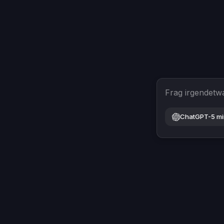
Frag irgendetw
ChatGPT-5 mi