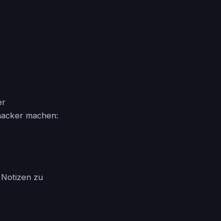
er
shacker machen:
 Notizen zu