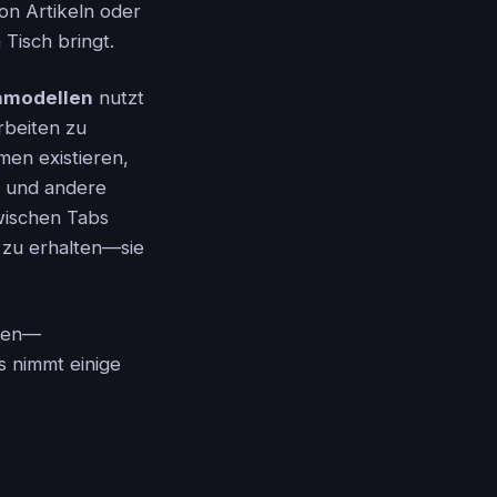
on Artikeln oder
Tisch bringt.
hmodellen
nutzt
rbeiten zu
men existieren,
be und andere
wischen Tabs
 zu erhalten—sie
ngen—
s nimmt einige