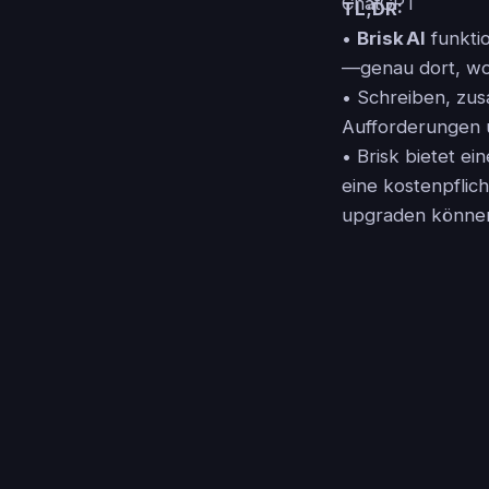
TL;DR:
•
Brisk AI
funktio
—genau dort, wo 
• Schreiben, zu
Aufforderungen u
• Brisk bietet ei
eine kostenpflic
upgraden könne