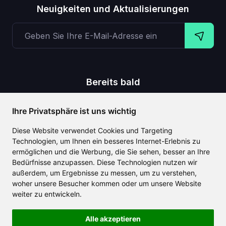
Neuigkeiten und Aktualisierungen
Bereits bald
,
,
,
Text zu Video
Stimmenklonung
Text auf 3D-Objekt
Ihre Privatsphäre ist uns wichtig
Untertitel zum Video
Diese Website verwendet Cookies und Targeting
Technologien, um Ihnen ein besseres Internet-Erlebnis zu
ermöglichen und die Werbung, die Sie sehen, besser an Ihre
Bedürfnisse anzupassen. Diese Technologien nutzen wir
CLAILA kombiniert alle besten weltweit verfügbaren KI-
außerdem, um Ergebnisse zu messen, um zu verstehen,
Funktionen
woher unsere Besucher kommen oder um unsere Website
weiter zu entwickeln.
Alle akzeptieren