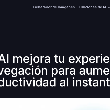
Generador de imágenes
Funciones de IA
 AI mejora tu experi
vegación para aume
ductividad al instan