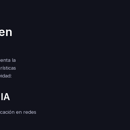
cen
enta la
rísticas
vidad:
 IA
icación en redes