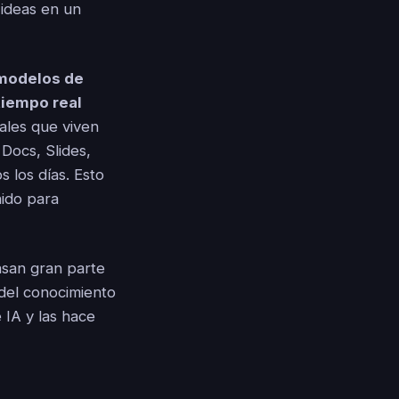
 ideas en un
 modelos de
tiempo real
nales que viven
Docs, Slides,
 los días. Esto
nido para
asan gran parte
 del conocimiento
 IA y las hace