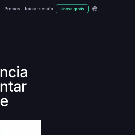
Precios
Iniciar sesión
Únase gratis
encia
ntar
te