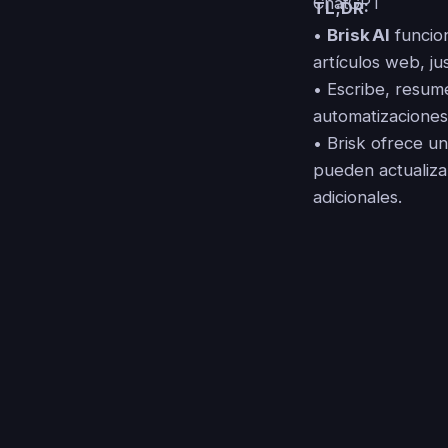
TL;DR:
•
Brisk AI
funcion
artículos web, ju
• Escribe, resum
automatizaciones 
• Brisk ofrece u
pueden actualizar
adicionales.