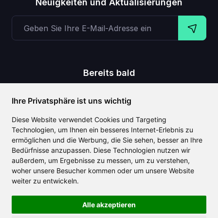
Neuigkeiten und Aktualisierungen
Bereits bald
,
,
,
Text zu Video
Stimmenklonung
Text auf 3D-Objekt
Ihre Privatsphäre ist uns wichtig
Untertitel zum Video
Diese Website verwendet Cookies und Targeting
Technologien, um Ihnen ein besseres Internet-Erlebnis zu
ermöglichen und die Werbung, die Sie sehen, besser an Ihre
Bedürfnisse anzupassen. Diese Technologien nutzen wir
CLAILA kombiniert alle besten weltweit verfügbaren KI-
außerdem, um Ergebnisse zu messen, um zu verstehen,
Funktionen
woher unsere Besucher kommen oder um unsere Website
weiter zu entwickeln.
Alle akzeptieren