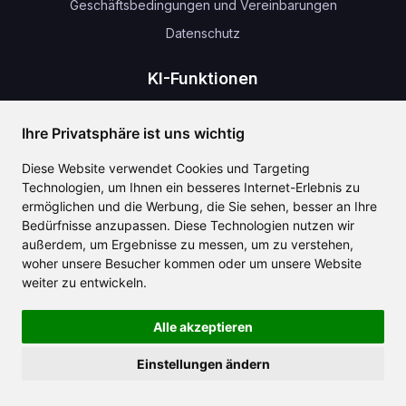
Geschäftsbedingungen und Vereinbarungen
Datenschutz
KI-Funktionen
KI-Chat
Ihre Privatsphäre ist uns wichtig
AI-Vorlagen
KI-Übersetzung
Diese Website verwendet Cookies und Targeting
Technologien, um Ihnen ein besseres Internet-Erlebnis zu
AI-Bilder
ermöglichen und die Werbung, die Sie sehen, besser an Ihre
AI-Musik
Bedürfnisse anzupassen. Diese Technologien nutzen wir
außerdem, um Ergebnisse zu messen, um zu verstehen,
KI-Audio
woher unsere Besucher kommen oder um unsere Website
AI Grafisches Design
weiter zu entwickeln.
Neuigkeiten und Aktualisierungen
Alle akzeptieren
Einstellungen ändern