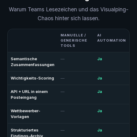
Warum Teams Lesezeichen und das Visualping-
Chaos hinter sich lassen.
MANUELLE /
AI
GENERISCHE
AUTOMATION
TOOLS
Semantische
—
Ja
Zusammenfassungen
Wichtigkeits-Scoring
—
Ja
API + URL in einem
—
Ja
Posteingang
Wettbewerber-
—
Ja
Vorlagen
Strukturiertes
—
Ja
Findings-Archiv