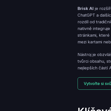
Brisk AI
je rozší
ChatGPT a další
rozdíl od tradičn
nativně integruj
stránkami, které
mezi kartami neb
Nástroj je obzvlá
tvůrci obsahu, s
nejlepších částí 
Vytvořte si sv