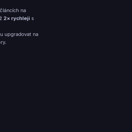
článcích na
až
2× rychleji
s
ou upgradovat na
ry.