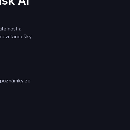
isk AI
itelnost a
 mezi fanoušky
te poznámky ze