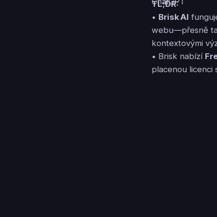
TL;DR:
•
Brisk AI
funguje
webu—přesně tam,
kontextovými výz
• Brisk nabízí
Fr
placenou licenci 