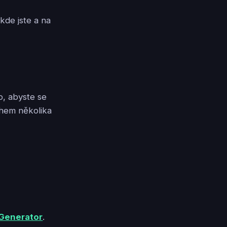
kde jste a na
o, abyste se
ěhem několika
Generator
.