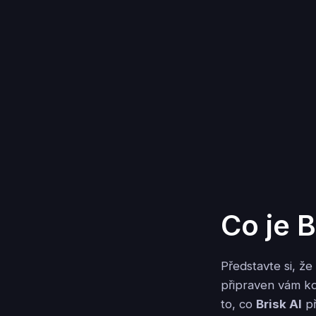
Co je B
Představte si, že
připraven vám kd
to, co
Brisk AI
př