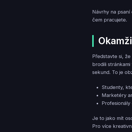
Návrhy na psaní 
čem pracujete.
Okamžit
Představte si, ž
brodili stránkam
sekund. To je ob
Studenty, kt
Marketéry an
Profesionály
Je to jako mít o
Pro více kreativ