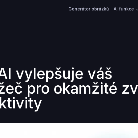
Generátor obrázků
AI funkce
 AI vylepšuje váš
ížeč pro okamžité z
ktivity