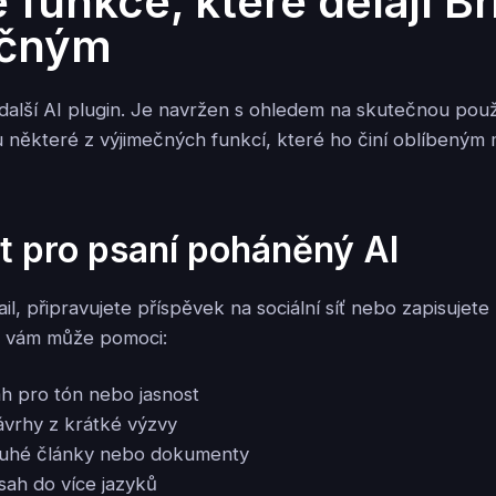
 funkce, které dělají Br
ečným
 další AI plugin. Je navržen s ohledem na skutečnou použ
ou některé z výjimečných funkcí, které ho činí oblíbeným
t pro psaní poháněný AI
il, připravujete příspěvek na sociální síť nebo zapisuje
I vám může pomoci:
h pro tón nebo jasnost
vrhy z krátké výzvy
ouhé články nebo dokumenty
sah do více jazyků