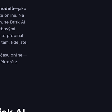
 modelů
—jako
te online. Na
h, se Brisk AI
webovými
íte přepínat
tam, kde jste.
o času online—
některé z