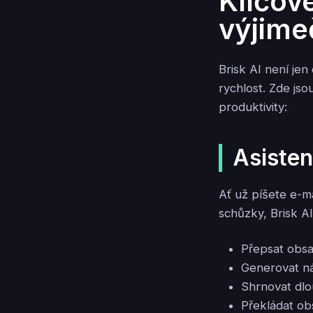
Klíčové
výjim
Brisk AI není jen
rychlost. Zde js
produktivity:
Asisten
Ať už píšete e-ma
schůzky, Brisk A
Přepsat obsa
Generovat ná
Shrnovat dl
Překládat ob