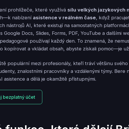
ření prohlížeče, které využívá
sílu velkých jazykových
ch—k nabízení
asistence v reálném čase
, když pracuje
ích nástrojů AI, které existují na samostatných platformác
e s Google Docs, Slides, Forms, PDF, YouTube a dalšími 
 pedagogové používají každý den. To znamená, že nemus
o kopírovat a vkládat obsah, abyste získali pomoc—je už 
ště populární mezi profesionály, kteří tráví většinu svéh
tudenty, znalostními pracovníky a vzdálenými týmy. Bere 
AI asistence a dělá je okamžitě přístupnými.
ůj bezplatný účet