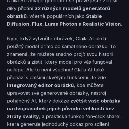
Claila AI's image generator se právě ještě zlepšil
díky přidání
32 různých modelů generátorů
obrázků
, včetně populárních jako
Stable
Diffusion, Flux, Luma Photon a Realistic Vision
.
Nyní, když vytvoříte obrázek, Claila AI uloží
použitý model přímo do samotného obrázku. To
znamená, že můžete snadno projít svou historii
obrázků a zjistit, který model pro vás fungoval
nejlépe. Ale to není všechno! Claila AI také
přichází s dalšími skvělými funkcemi. Je zde
integrovaný editor obrázků
, kde můžete
upravovat své generované obrázky, nástroj
poháněný AI, který dokáže
zvětšit vaše obrázky
na dvojnásobek jejich původní velikosti bez
ztráty kvality
, a praktická funkce 'on-click share',
která generuje jednoduchý odkaz pro sdílení