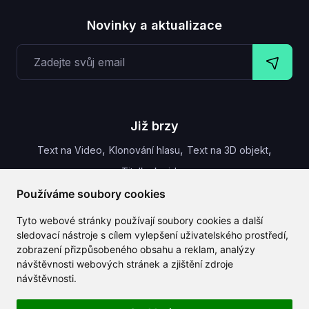
Novinky a aktualizace
Již brzy
,
,
,
Text na Video
Klonování hlasu
Text na 3D objekt
Titulky k videu
Používáme soubory cookies
Tyto webové stránky používají soubory cookies a další
sledovací nástroje s cílem vylepšení uživatelského prostředí,
CLAILA kombinuje všechny nejlepší AI funkce dostupné
zobrazení přizpůsobeného obsahu a reklam, analýzy
globálně
návštěvnosti webových stránek a zjištění zdroje
návštěvnosti.