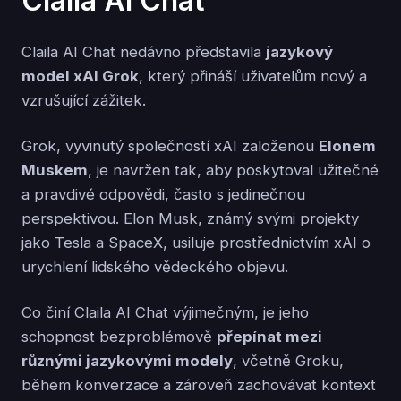
Claila AI Chat
Claila AI Chat nedávno představila
jazykový
model xAI Grok
, který přináší uživatelům nový a
vzrušující zážitek.
Grok, vyvinutý společností xAI založenou
Elonem
Muskem
, je navržen tak, aby poskytoval užitečné
a pravdivé odpovědi, často s jedinečnou
perspektivou. Elon Musk, známý svými projekty
jako Tesla a SpaceX, usiluje prostřednictvím xAI o
urychlení lidského vědeckého objevu.
Co činí Claila AI Chat výjimečným, je jeho
schopnost bezproblémově
přepínat mezi
různými jazykovými modely
, včetně Groku,
během konverzace a zároveň zachovávat kontext