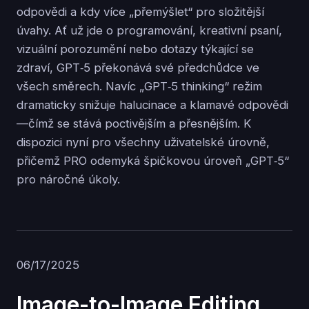
odpovědi a kdy více „přemýšlet“ pro složitější
úvahy. Ať už jde o programování, kreativní psaní,
vizuální porozumění nebo dotazy týkající se
zdraví, GPT‑5 překonává své předchůdce ve
všech směrech. Navíc „GPT‑5 thinking“ režim
dramaticky snižuje halucinace a klamavé odpovědi
—čímž se stává poctivějším a přesnějším. K
dispozici nyní pro všechny uživatelské úrovně,
přičemž PRO odemyká špičkovou úroveň „GPT‑5“
pro náročné úkoly.
06/17/2025
Image-to-Image Editing