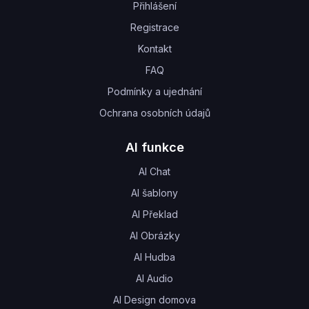
Přihlášení
Registrace
Kontakt
FAQ
Podmínky a ujednání
Ochrana osobních údajů
AI funkce
AI Chat
AI šablony
AI Překlad
AI Obrázky
AI Hudba
AI Audio
AI Design domova