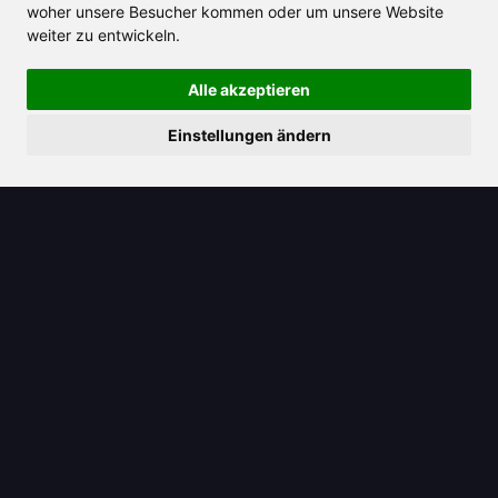
Einsparungen, die jeder liebt
woher unsere Besucher kommen oder um unsere Website
weiter zu entwickeln.
Alle akzeptieren
Einstellungen ändern
2025/04/17
Erfahren Sie, warum Zero GPT das
bevorzugte Werkzeug zur