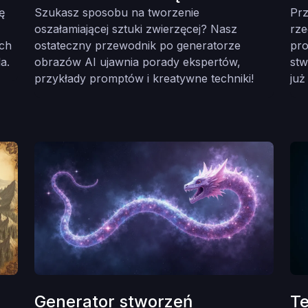
ę
Szukasz sposobu na tworzenie
Prz
oszałamiającej sztuki zwierzęcej? Nasz
rze
ych
ostateczny przewodnik po generatorze
pro
a.
obrazów AI ujawnia porady ekspertów,
stw
przykłady promptów i kreatywne techniki!
już
Generator stworzeń
T