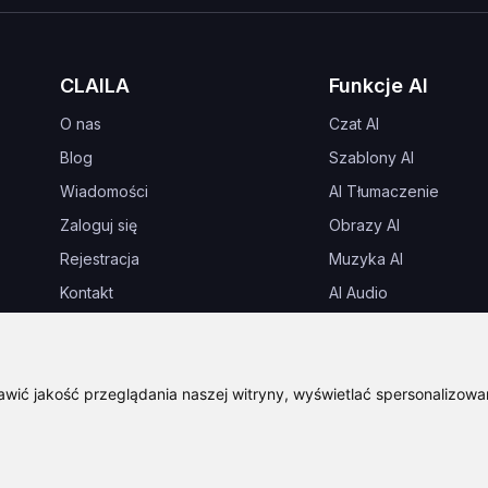
CLAILA
Funkcje AI
O nas
Czat AI
Blog
Szablony AI
Wiadomości
AI Tłumaczenie
Zaloguj się
Obrazy AI
Rejestracja
Muzyka AI
Kontakt
AI Audio
Najczęściej zadawane pytania
AI Projektowanie dom
Warunki i porozumienia
wić jakość przeglądania naszej witryny, wyświetlać spersonalizowane
Ochrona prywatności
Prawa autorskie 2024-2026
CLAILA