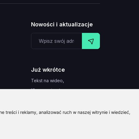
Nowości i aktualizacje
Już wkrótce
,
Tekst na wideo
,
Klonowanie głosu
u
,
Tekst na obiekcie 3D
Tytuły do filmów
 treści i reklamy, analizować ruch w naszej witrynie i wiedzieć,