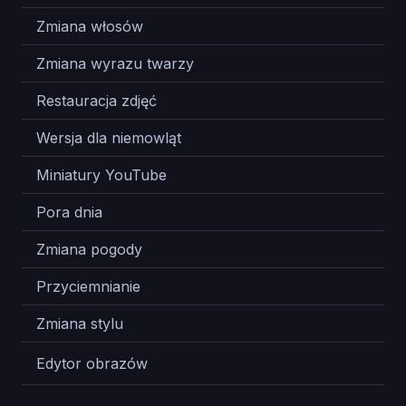
Zmiana włosów
12
Zmiana wyrazu twarzy
12
Restauracja zdjęć
12
Wersja dla niemowląt
12
Miniatury YouTube
12
Pora dnia
12
Zmiana pogody
12
Przyciemnianie
12
Zmiana stylu
12
Edytor obrazów