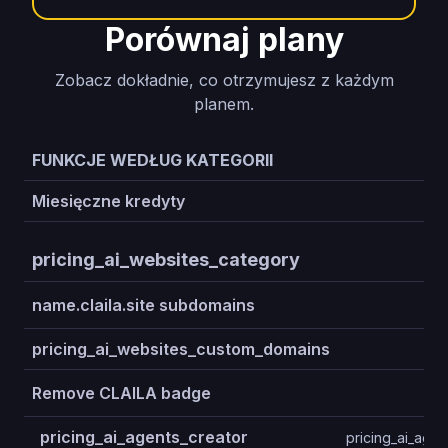
Porównaj plany
Zobacz dokładnie, co otrzymujesz z każdym
planem.
FUNKCJE WEDŁUG KATEGORII
PR
Miesięczne kredyty
60
pricing_ai_websites_category
name.claila.site subdomains
pricing_ai_websites_custom_domains
3
Remove CLAILA badge
pricing_ai_agents_creator
pricing_ai_agen