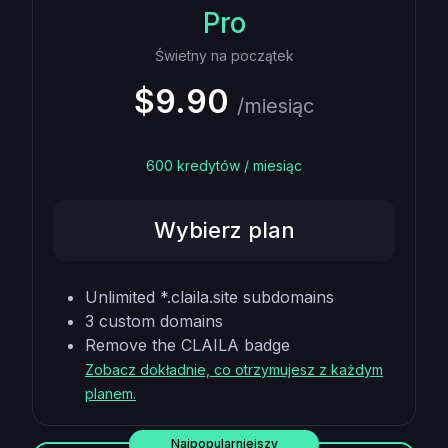
Pro
Świetny na początek
$9.90
/miesiąc
600 kredytów / miesiąc
Wybierz plan
Unlimited *.claila.site subdomains
3 custom domains
Remove the CLAILA badge
Zobacz dokładnie, co otrzymujesz z każdym
planem.
Najpopularniejszy