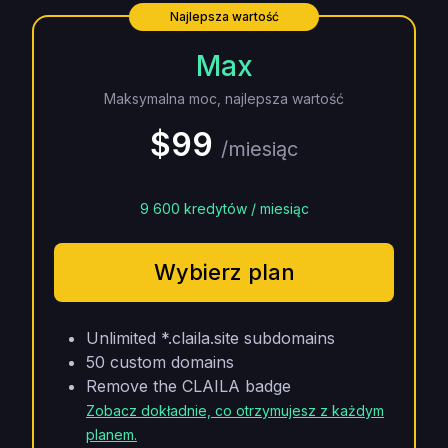
Najlepsza wartość
Max
Maksymalna moc, najlepsza wartość
$99
/miesiąc
9 600 kredytów / miesiąc
Wybierz plan
Unlimited *.claila.site subdomains
50 custom domains
Remove the CLAILA badge
Zobacz dokładnie, co otrzymujesz z każdym
planem.