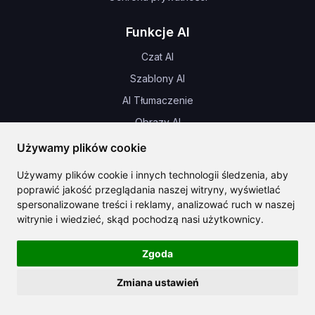
Funkcje AI
Czat AI
Szablony AI
AI Tłumaczenie
Obrazy AI
Muzyka AI
Używamy plików cookie
AI Audio
Używamy plików cookie i innych technologii śledzenia, aby
AI Projektowanie domu
poprawić jakość przeglądania naszej witryny, wyświetlać
spersonalizowane treści i reklamy, analizować ruch w naszej
witrynie i wiedzieć, skąd pochodzą nasi użytkownicy.
Nowości i aktualizacje
Zgoda
Zmiana ustawień