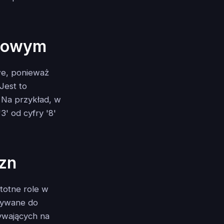
ynowym
we, ponieważ
Jest to
. Na przykład, w
' od cyfry '8'
yzn
totne role w
używane do
ywających na