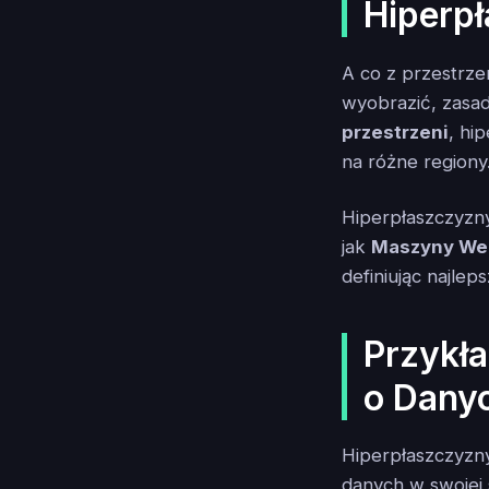
Hiperp
A co z przestrze
wyobrazić, zasa
przestrzeni
, hi
na różne regiony
Hiperpłaszczyzn
jak
Maszyny We
definiując najlep
Przykła
o Dany
Hiperpłaszczyzny
danych w swojej