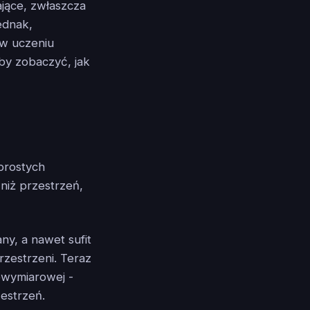
jące, zwłaszcza
ednak,
 w uczeniu
by zobaczyć, jak
 prostych
niż przestrzeń,
ny, a nawet sufit
zestrzeni. Teraz
owymiarowej -
estrzeń.