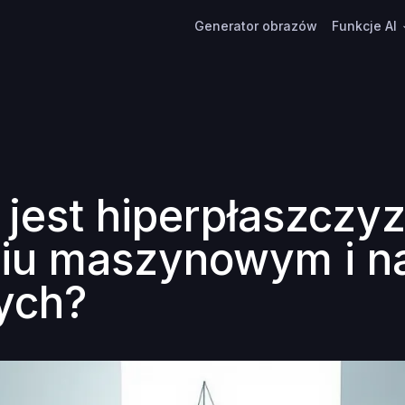
Generator obrazów
Funkcje AI
jest hiperpłaszczy
iu maszynowym i n
ych?