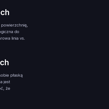
ach
 powierzchnię,
logiczna do
rowa linia vs.
ach
obie płaską
a jest
eć, że