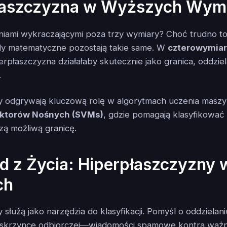
łaszczyzna w Wyższych Wym
niami wykraczającymi poza trzy wymiary? Choć trudno to
dy matematyczne pozostają takie same. W
czterowymia
perpłaszczyzna działałaby skutecznie jako granica, oddzie
.
y odgrywają kluczową rolę w algorytmach uczenia masz
ktorów Nośnych (SVMs)
, gdzie pomagają klasyfikować
szą możliwą granicę.
d z Życia: Hiperpłaszczyzny
ch
 służą jako narzędzia do klasyfikacji. Pomyśl o oddziela
 skrzynce odbiorczej—wiadomości spamowe kontra waż