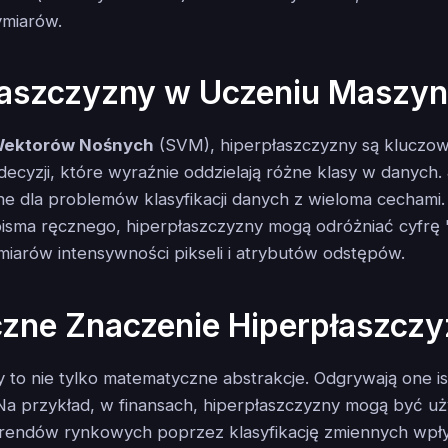
miarów.
łaszczyzny w Uczeniu Masz
Wektorów Nośnych
(SVM), hiperpłaszczyzny są kluczo
 decyzji, które wyraźnie oddzielają różne klasy w danych. 
tne dla problemów klasyfikacji danych z wieloma cechami
sma ręcznego, hiperpłaszczyzny mogą odróżniać cyfrę '3
iarów intensywności pikseli i atrybutów odstępów.
czne Znaczenie Hiperpłaszcz
 to nie tylko matematyczne abstrakcje. Odgrywają one is
 Na przykład, w finansach, hiperpłaszczyzny mogą być 
rendów rynkowych poprzez klasyfikację zmiennych wpł