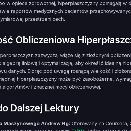
Albo w opiece zdrowotnej, hiperpłaszczyzny pomagają w
awie raportów medycznych pacjentów przechowywanych
ymiarowej przestrzeni cech.
ość Obliczeniowa Hiperpłasz
perpłaszczyzn zazwyczaj wiąże się z złożonymi obliczeni
lgebrę liniową i optymalizację, aby określić idealną hi
awu danych. Biorąc pod uwagę rosnącą wielkość i złożon
wiedniej hiperpłaszczyzny może być zasobożerne, wymag
algorytmów i znacznej mocy obliczeniowej.
do Dalszej Lektury
ia Maszynowego Andrew Ng:
Oferowany na Coursera, 