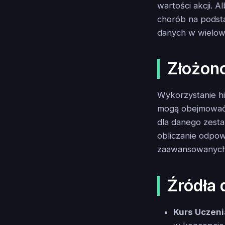
wartości akcji. 
chorób na podst
danych w wielow
Złożon
Wykorzystanie hi
mogą obejmować a
dla danego zest
obliczanie odpo
zaawansowanych 
Źródła 
Kurs Uczen