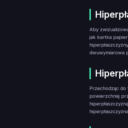
Hiperp
Aby zwizualizow
jak kartka papier
hiperpłaszczyzny.
dwuwymiarowa p
Hiperp
Przechodząc do 
powierzchnię prz
hiperpłaszczyzną
hiperpłaszczyzn