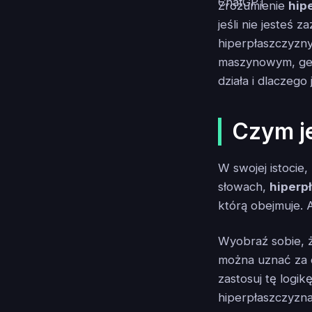
Zrozumienie
hip
jeśli nie jesteś
hiperpłaszczyzny
maszynowym, geom
działa i dlaczego
Czym j
W swojej istocie
słowach,
hiperp
którą obejmuje. 
Wyobraź sobie, ż
można uznać za 
zastosuj tę logi
hiperpłaszczyzna