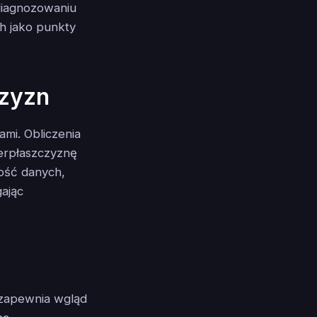
 diagnozowaniu
 jako punkty
czyzn
ami. Obliczenia
perpłaszczyznę
ość danych,
ając
zapewnia wgląd