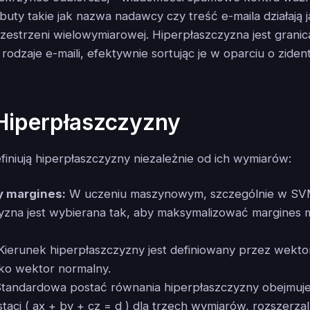
ybuty takie jak nazwa nadawcy czy treść e-maila działają
estrzeni wielowymiarowej. Hiperpłaszczyzna jest granic
 rodzaje e-maili, efektywnie sortując je w oparciu o zide
Hiperpłaszczyzny
finiują hiperpłaszczyzny niezależnie od ich wymiarów:
 margines:
W uczeniu maszynowym, szczególnie w SV
yzna jest wybierana tak, aby maksymalizować margines 
ierunek hiperpłaszczyzny jest definiowany przez wekto
jako wektor normalny.
tandardowa postać równania hiperpłaszczyzny obejmuj
staci ( ax + by + cz = d ) dla trzech wymiarów, rozszerza