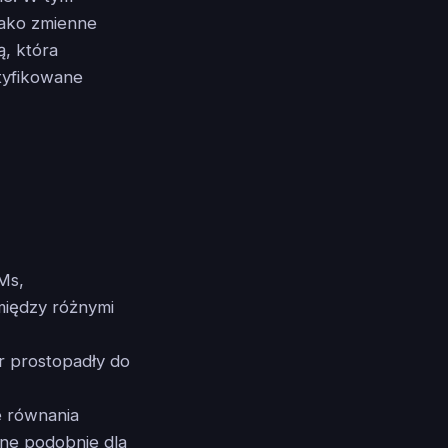
 jako zmienne
ą, która
ntyfikowane
Ms,
między różnymi
r prostopadły do
e równania
lne podobnie dla