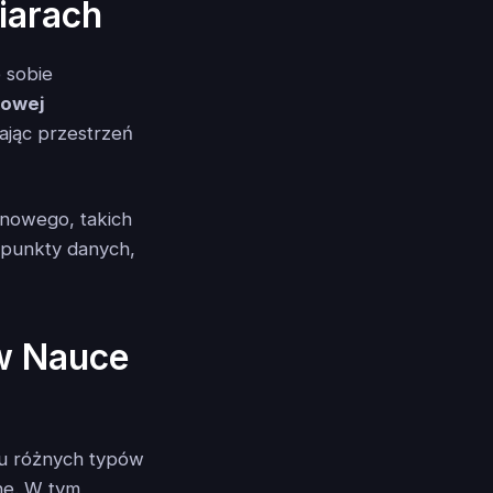
iarach
 sobie
rowej
lając przestrzeń
ynowego, takich
 punkty danych,
 w Nauce
niu różnych typów
ne. W tym