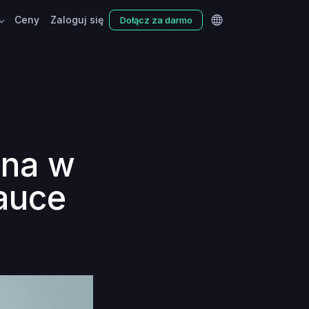
Ceny
Zaloguj się
Dołącz za darmo
zna w
auce