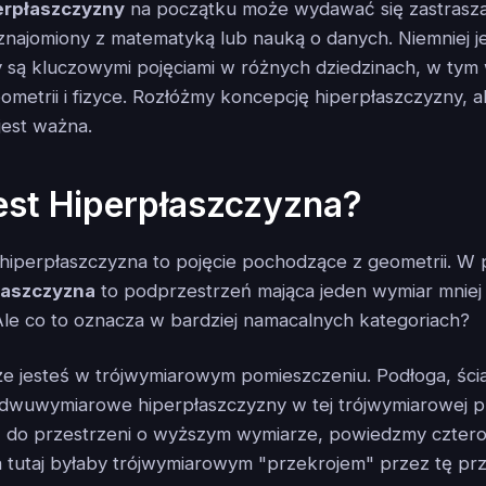
erpłaszczyzny
na początku może wydawać się zastrasza
 zaznajomiony z matematyką lub nauką o danych. Niemniej j
 są kluczowymi pojęciami w różnych dziedzinach, w tym
etrii i fizyce. Rozłóżmy koncepcję hiperpłaszczyzny, a
 jest ważna.
est Hiperpłaszczyzna?
, hiperpłaszczyzna to pojęcie pochodzące z geometrii. W
łaszczyzna
to podprzestrzeń mająca jeden wymiar mniej 
Ale co to oznacza w bardziej namacalnych kategoriach?
e jesteś w trójwymiarowym pomieszczeniu. Podłoga, ścia
dwuwymiarowe hiperpłaszczyzny w tej trójwymiarowej pr
kę do przestrzeni o wyższym wymiarze, powiedzmy czter
 tutaj byłaby trójwymiarowym "przekrojem" przez tę prz