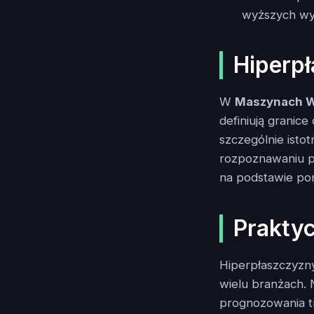
wyższych wy
Hiperp
W
Maszynach 
definiują granice
szczególnie isto
rozpoznawaniu pi
na podstawie pom
Prakty
Hiperpłaszczyzny
wielu branżach.
prognozowania t