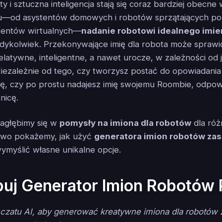
y i sztuczna inteligencja stają się coraz bardziej obecn
u—od asystentów domowych i robotów sprzątających po
stentów wirtualnych—
nadanie robotowi idealnego imie
edykolwiek. Przekonywające imię dla robota może sprawić
relatywne, inteligentne, a nawet urocze, w zależności od 
iezależnie od tego, czy tworzysz postać do opowiadania s
cję, czy po prostu nadajesz imię swojemu Roombie, odpo
nicę.
zagłębimy się w
pomysły na imiona dla robotów
dla ró
kowo pokażemy, jak użyć
generatora imion robotów zas
ymyślić własne unikalne opcje.
uj Generator Imion Robotów 
 czatu AI, aby generować kreatywne imiona dla robotów