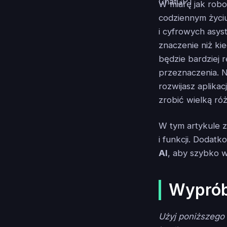
W miarę jak robot
codziennym życi
i cyfrowych asy
znaczenie niż ki
będzie bardziej 
przeznaczenia. N
rozwijasz aplika
zrobić wielką róż
W tym artykule 
i funkcji. Dodat
AI
, aby szybko w
Wyprób
Użyj poniższego