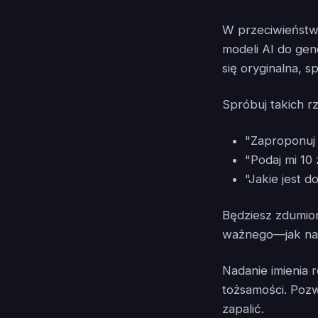
W przeciwieństw
modeli AI do ge
się oryginalna, s
Spróbuj takich rz
"Zaproponuj 
"Podaj mi 10
"Jakie jest d
Będziesz zdumio
ważnego—jak naz
Nadanie imienia 
tożsamości. Pozw
zapalić.