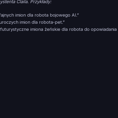
ystenta Claila. Przykłady:
fajnych imion dla robota bojowego AI.”
uroczych imion dla robota-pet.”
futurystyczne imiona żeńskie dla robota do opowiadania s