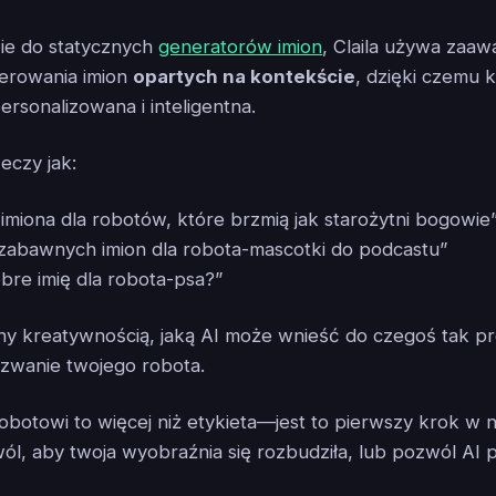
ie do statycznych
generatorów imion
, Claila używa zaa
nerowania imion
opartych na kontekście
, dzięki czemu k
personalizowana i inteligentna.
eczy jak:
imiona dla robotów, które brzmią jak starożytni bogowie
 zabawnych imion dla robota-mascotki do podcastu”
obre imię dla robota-psa?”
ny kreatywnością, jaką AI może wnieść do czegoś tak p
wanie twojego robota.
robotowi to więcej niż etykieta—jest to pierwszy krok w
ól, aby twoja wyobraźnia się rozbudziła, lub pozwól AI p