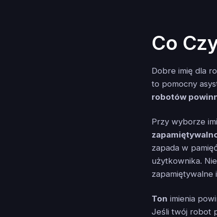
Co Czy
Dobre imię dla ro
to pomocny asy
robotów powinny
Przy wyborze imi
zapamiętywaln
zapada w pamięć 
użytkownika. Niez
zapamiętywalne i
Ton
imienia pow
Jeśli twój robo