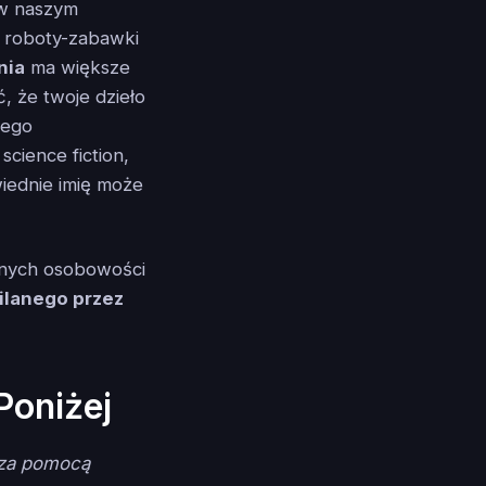
e w naszym
 roboty-zabawki
nia
ma większe
, że twoje dzieło
jego
cience fiction,
wiednie imię może
żnych osobowości
ilanego przez
Poniżej
 za pomocą