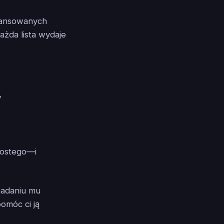
wansowanych
ażda lista wydaje
”
rostego—i
 nadaniu mu
omóc ci ją