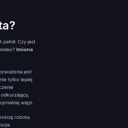
ta?
 pełnił. Czy jest
 wideo?
Imiona
ozważenia jest
ie tylko lepiej
czenie
 odkurzający,
onalnej więzi.
ością robota.
 może