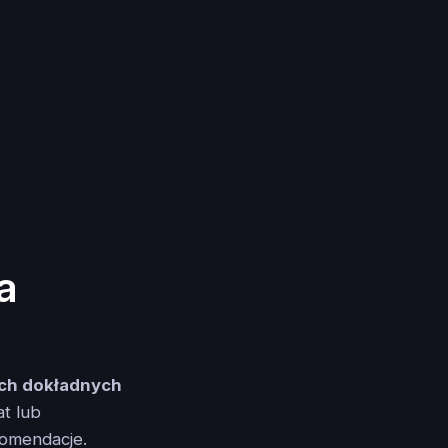
a
ch dokładnych
at lub
komendacje.