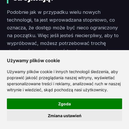
Podobnie jak w przypadku wielu nowych
technologii, ta jest wprowadzana stopniowo, co
oznacza, że dostęp może być nieco ograniczony
na początku. Więc jeśli jesteś niecierpliwy, aby to
wypróbować, możesz potrzebować trochę
cierpliwości - może minąć trochę czasu, zanim
będzie w pełni dostępna dla wszystkich.
Używamy plików cookie
Używamy plików cookie i innych technologii śledzenia, aby
Nowy model "Thinking" niesie za sobą wiele
poprawić jakość przeglądania naszej witryny, wyświetlać
potencjału, ale nie bez kompromisów. Może
spersonalizowane treści i reklamy, analizować ruch w naszej
działać nieco wolniej, niż jesteś przyzwyczajony, a
witrynie i wiedzieć, skąd pochodzą nasi użytkownicy.
dodatkowa złożoność może także oznaczać
Zgoda
wyższe koszty, w zależności od Twojego
użytkowania.
To równowaga między głębszym
Zmiana ustawień
rozumowaniem a wydajnością
, więc naprawdę
zależy od tego, co bardziej cenisz w swoim