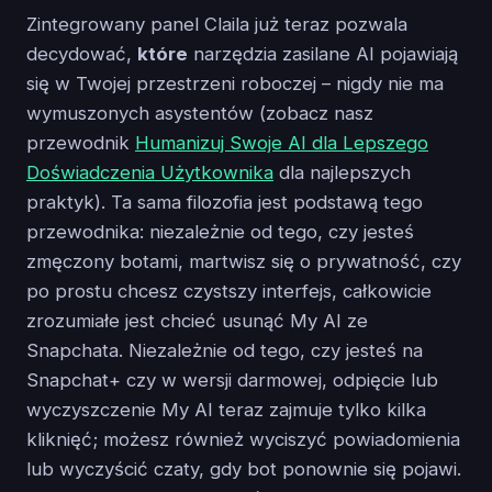
Zintegrowany panel Claila już teraz pozwala
decydować,
które
narzędzia zasilane AI pojawiają
się w Twojej przestrzeni roboczej – nigdy nie ma
wymuszonych asystentów (zobacz nasz
przewodnik
Humanizuj Swoje AI dla Lepszego
Doświadczenia Użytkownika
dla najlepszych
praktyk). Ta sama filozofia jest podstawą tego
przewodnika: niezależnie od tego, czy jesteś
zmęczony botami, martwisz się o prywatność, czy
po prostu chcesz czystszy interfejs, całkowicie
zrozumiałe jest chcieć usunąć My AI ze
Snapchata. Niezależnie od tego, czy jesteś na
Snapchat+ czy w wersji darmowej, odpięcie lub
wyczyszczenie My AI teraz zajmuje tylko kilka
kliknięć; możesz również wyciszyć powiadomienia
lub wyczyścić czaty, gdy bot ponownie się pojawi.