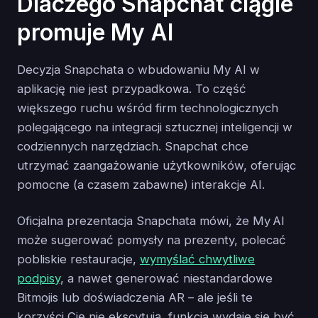
Dlaczego Snapchat ciągle
promuje My AI
Decyzja Snapchata o wbudowaniu My AI w
aplikację nie jest przypadkowa. To część
większego ruchu wśród firm technologicznych
polegającego na integracji sztucznej inteligencji w
codziennych narzędziach. Snapchat chce
utrzymać zaangażowanie użytkowników, oferując
pomocne (a czasem zabawne) interakcje AI.
Oficjalna prezentacja Snapchata mówi, że My AI
może sugerować pomysły na prezenty, polecać
pobliskie restauracje,
wymyślać chwytliwe
podpisy
, a nawet generować niestandardowe
Bitmojis lub doświadczenia AR – ale jeśli te
korzyści Cię nie ekscytują, funkcja wydaje się być