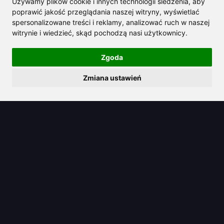
Używamy plików cookie i innych technologii śledzenia, aby
poprawić jakość przeglądania naszej witryny, wyświetlać
spersonalizowane treści i reklamy, analizować ruch w naszej
witrynie i wiedzieć, skąd pochodzą nasi użytkownicy.
Zgoda
Zmiana ustawień
2025/06/19
Odkryj swój potencjał dzięki
najlepszym GPT do produktywności