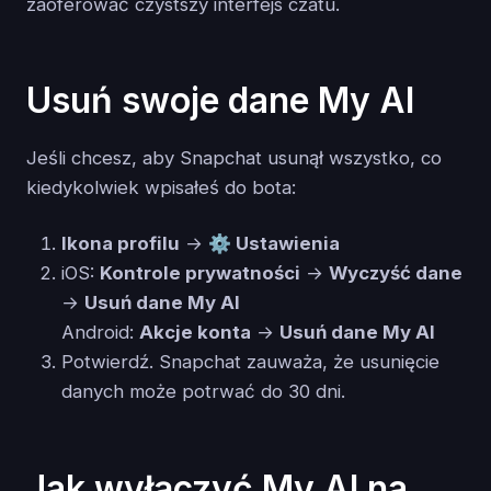
zaoferować czystszy interfejs czatu.
Usuń swoje dane My AI
Jeśli chcesz, aby Snapchat usunął wszystko, co
kiedykolwiek wpisałeś do bota:
Ikona profilu
→
⚙️ Ustawienia
iOS:
Kontrole prywatności
→
Wyczyść dane
→
Usuń dane My AI
Android:
Akcje konta
→
Usuń dane My AI
Potwierdź. Snapchat zauważa, że usunięcie
danych może potrwać do 30 dni.
Jak wyłączyć My AI na