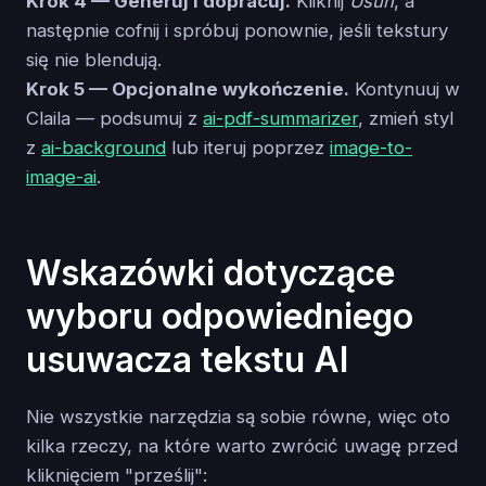
Krok 4 — Generuj i dopracuj.
Kliknij
Usuń
, a
następnie cofnij i spróbuj ponownie, jeśli tekstury
się nie blendują.
Krok 5 — Opcjonalne wykończenie.
Kontynuuj w
Claila — podsumuj z
ai-pdf-summarizer
, zmień styl
z
ai-background
lub iteruj poprzez
image-to-
image-ai
.
Wskazówki dotyczące
wyboru odpowiedniego
usuwacza tekstu AI
Nie wszystkie narzędzia są sobie równe, więc oto
kilka rzeczy, na które warto zwrócić uwagę przed
kliknięciem "prześlij":