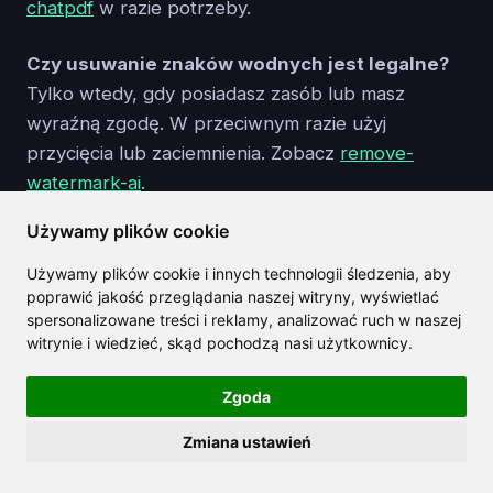
chatpdf
w razie potrzeby.
Czy usuwanie znaków wodnych jest legalne?
Tylko wtedy, gdy posiadasz zasób lub masz
wyraźną zgodę. W przeciwnym razie użyj
przycięcia lub zaciemnienia. Zobacz
remove-
watermark-ai
.
Używamy plików cookie
Co jeśli tło wygląda na rozmazane?
Wykonaj drugie przejście z mniejszym pędzlem,
Używamy plików cookie i innych technologii śledzenia, aby
poprawić jakość przeglądania naszej witryny, wyświetlać
lub użyj specjalistycznych narzędzi jak
magic-
spersonalizowane treści i reklamy, analizować ruch w naszej
eraser
dla lepszej kontroli.
witrynie i wiedzieć, skąd pochodzą nasi użytkownicy.
Zgoda
Podsumowanie
Zmiana ustawień
Usuwacze tekstu AI nie są już narzędziami