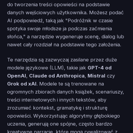
do tworzenia treści opowieści na podstawie
danych wejściowych użytkownika. Możesz podać
AI podpowiedź, taką jak "Podróżnik w czasie
spotyka swoje młodsze ja podczas zaćmienia
słońca," a narzędzie wygeneruje scenę, dialog lub
nawet cały rozdział na podstawie tego założenia.
Te narzędzia są zazwyczaj zasilane przez duże
modele językowe (LLM), takie jak
GPT-4 od
OpenAI
,
Claude od Anthropica
,
Mistral
czy
Grok od xAI
. Modele te są trenowane na
ogromnych zbiorach danych książek, scenariuszy,
treści internetowych i innych tekstów, aby
zrozumieć kontekst, gramatykę i strukturę
opowieści. Wykorzystując algorytmy głębokiego
uczenia, generują one spójne, często bardzo
kreatywne narracje, które mogą rywalizować z