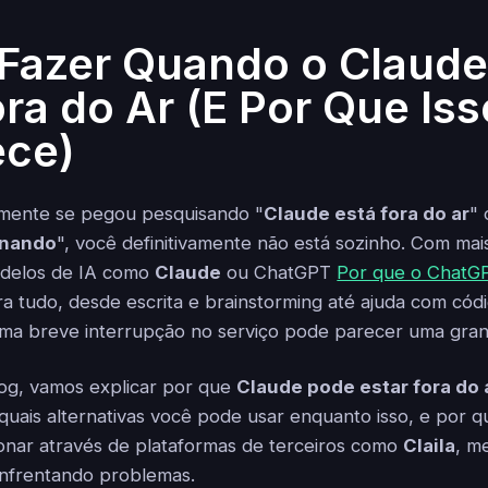
Fazer Quando o Claude
ora do Ar (E Por Que Iss
ece)
mente se pegou pesquisando "
Claude está fora do ar
" 
onando
", você definitivamente não está sozinho. Com mai
delos de IA como
Claude
ou ChatGPT
Por que o ChatG
a tudo, desde escrita e brainstorming até ajuda com cód
uma breve interrupção no serviço pode parecer uma gra
og, vamos explicar por que
Claude pode estar fora do 
 quais alternativas você pode usar enquanto isso, e por 
onar através de plataformas de terceiros como
Claila
, m
 enfrentando problemas.