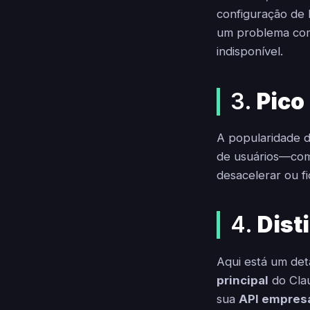
configuração de
um problema com
indisponível.
3.
Pico
A popularidade 
de usuários—com
desacelerar ou f
4.
Dist
Aqui está um det
principal
do Clau
sua
API empresa