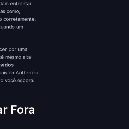
odem enfrentar
sas como,
o corretamente,
 quando um
ecer por uma
té mesmo alta
lvidos
iais da Anthropic
nto você espera.
ar Fora