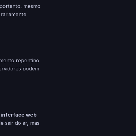
 portanto, mesmo
orariamente
umento repentino
servidores podem
a
interface web
e sair do ar, mas