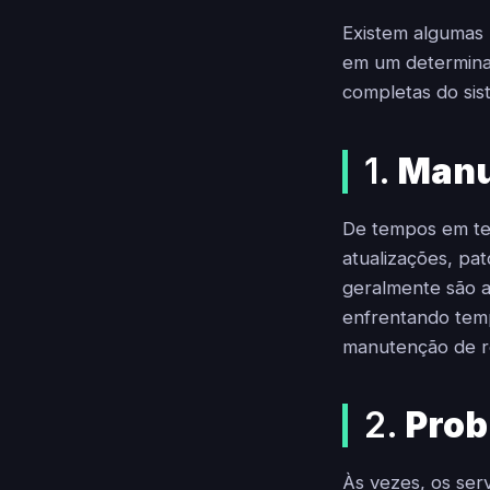
Existem algumas 
em um determina
completas do sis
1.
Manu
De tempos em tem
atualizações, pa
geralmente são 
enfrentando temp
manutenção de ro
2.
Prob
Às vezes, os ser