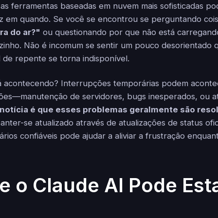
 as ferramentas baseadas em nuvem mais sofisticadas p
z em quando. Se você se encontrou se perguntando coi
ra do ar?"
ou questionando por que não está carregand
ozinho. Não é incomum se sentir um pouco desorientado
 de repente se torna indisponível.
tá acontecendo? Interrupções temporárias podem acont
zões—manutenção de servidores, bugs inesperados, ou a
 notícia é que esses problemas geralmente são reso
nter-se atualizado através de atualizações de status ofic
rios confiáveis pode ajudar a aliviar a frustração enqua
e o Claude AI Pode Est