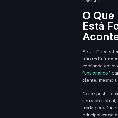
O Que 
Está F
Acont
Se você recente
não está funci
confiando em mo
funcionando?
par
cliente, mesmo 
Neste post do bl
seu status atual,
ainda pode funci
principal esteja