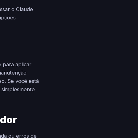
ssar o Claude
upções
 para aplicar
 manutenção
o. Se você está
r simplesmente
idor
nda ou erros de