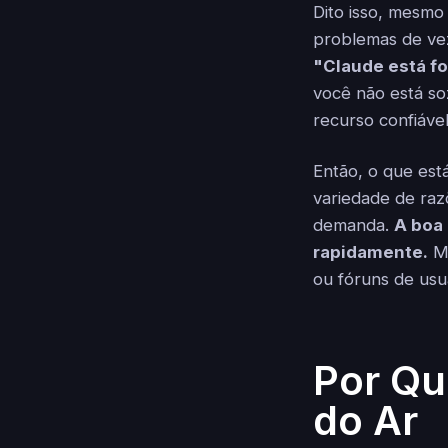
Dito isso, mesmo
problemas de ve
"Claude está fo
você não está s
recurso confiável
Então, o que es
variedade de ra
demanda.
A boa
rapidamente.
Ma
ou fóruns de usuá
Por Qu
do Ar