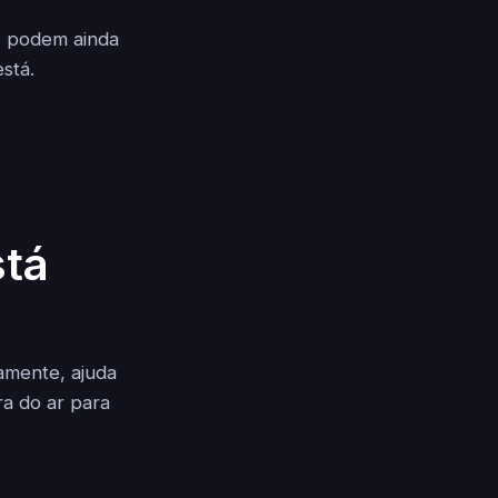
I, podem ainda
stá.
stá
amente, ajuda
ra do ar para