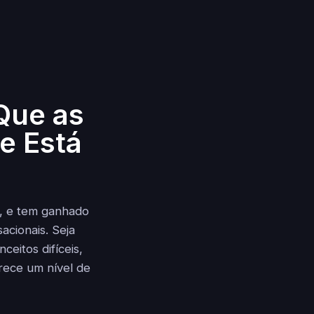
Que as
e Está
, e tem ganhado
cionais. Seja
eitos difíceis,
rece um nível de