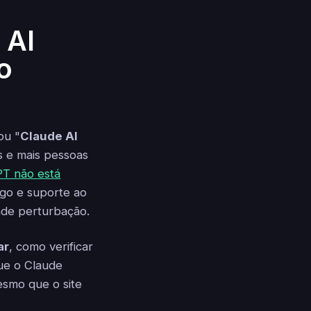
 AI
o
ou "
Claude AI
s e mais pessoas
PT não está
igo e suporte ao
nde perturbação.
ar
, como verificar
que o Claude
esmo que o site