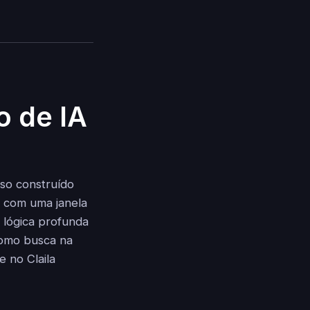
o de IA
so construído
a com uma janela
 lógica profunda
como busca na
 no Claila