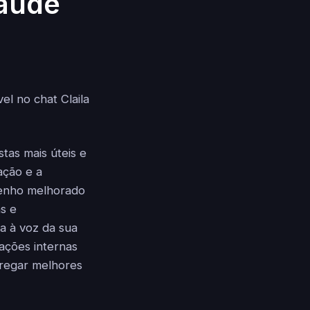
laude
el no chat Claila
tas mais úteis e
ação e a
penho melhorado
s e
a à voz da sua
cações internas
tregar melhores