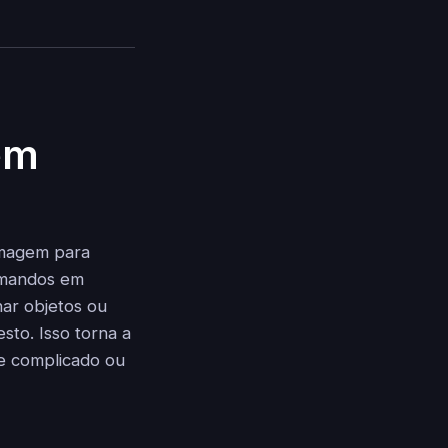
em
imagem para
omandos em
nar objetos ou
esto. Isso torna a
re complicado ou