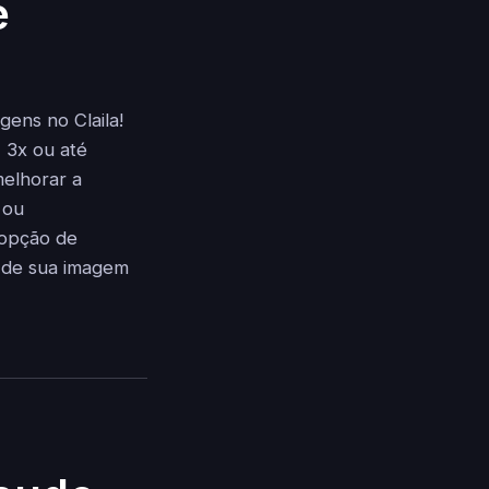
e
ens no Claila!
 3x ou até
elhorar a
 ou
 opção de
o de sua imagem