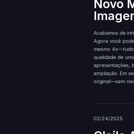
Novo M
Imagem
Acabamos de intr
Agora você pode
mesmo 4x—tudo c
qualidade de um
apresentações, b
ampliação. Em se
original—sem nec
02/24/2025