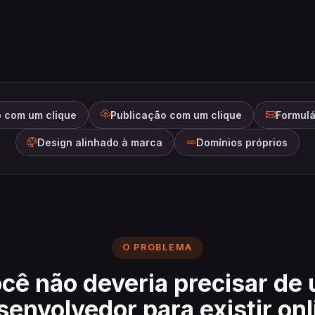
o com um clique
Publicação com um clique
Formulá
Design alinhado à marca
Domínios próprios
O PROBLEMA
cê não deveria precisar de
senvolvedor para existir onl