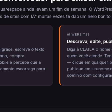
uarespace ainda levam um fim de semana. O WordPres
es de sites com IA" muitas vezes te dão um hero bonito
AI WEBSITES
Descreva, edite, pub
 grade, escreve o texto
Diga à CLAILA o nome 
lário, compra
quem você atende. Tenh
obile e percebe que a
— clique em qualquer b
nçamento escorrega para
publique em seunome.cl
domínio com configura