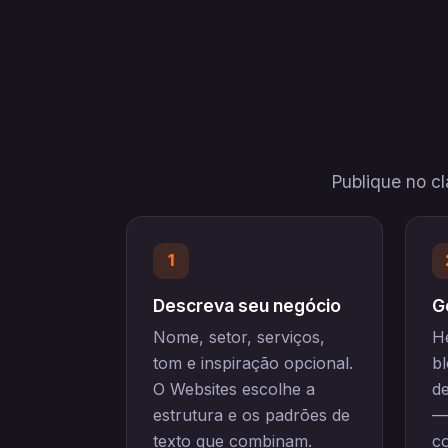
Publique no c
1
Descreva seu negócio
G
Nome, setor, serviços,
He
tom e inspiração opcional.
bl
O Websites escolhe a
d
estrutura e os padrões de
—
texto que combinam.
c