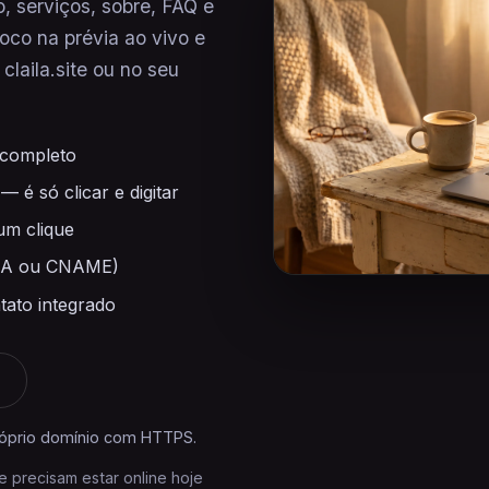
, serviços, sobre, FAQ e
loco na prévia ao vivo e
laila.site ou no seu
 completo
— é só clicar e digitar
um clique
ro A ou CNAME)
tato integrado
próprio domínio com HTTPS.
e precisam estar online hoje