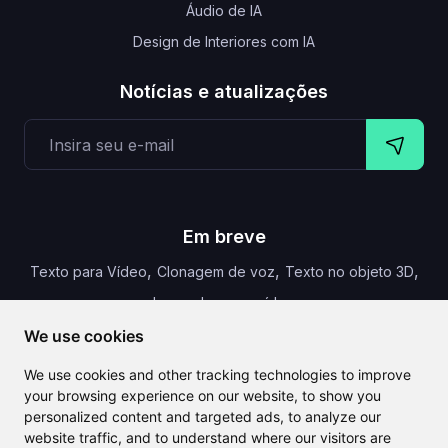
Áudio de IA
Design de Interiores com IA
Notícias e atualizações
Em breve
,
,
,
Texto para Vídeo
Clonagem de voz
Texto no objeto 3D
Legendas para vídeo
We use cookies
We use cookies and other tracking technologies to improve
your browsing experience on our website, to show you
CLAILA combina todas as melhores funcionalidades de IA
personalized content and targeted ads, to analyze our
disponíveis globalmente
website traffic, and to understand where our visitors are