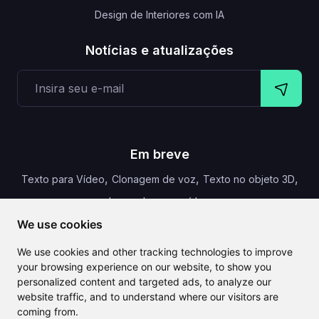
Design de Interiores com IA
Notícias e atualizações
Em breve
,
,
,
Texto para Vídeo
Clonagem de voz
Texto no objeto 3D
Legendas para vídeo
We use cookies
We use cookies and other tracking technologies to improve
your browsing experience on our website, to show you
CLAILA combina todas as melhores funcionalidades de IA
personalized content and targeted ads, to analyze our
disponíveis globalmente
website traffic, and to understand where our visitors are
coming from.