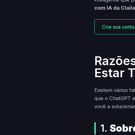
com IA da Clail
Crie sua conta
Razõe
Estar 
Existem vários 
que o ChatGPT e
você a soluciona
1.
Sobr