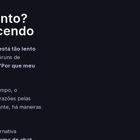
ento?
ecendo
stá tão lento
óruns de
"Por que meu
empo, o
razões pelas
ante, há maneiras
rnativa
orma de chat