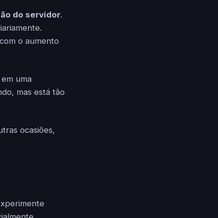
ão do servidor
.
iariamente.
r com o aumento
o em uma
ndo, mas está tão
tras ocasiões,
experimente
cialmente