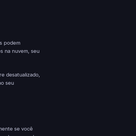
os podem
es na nuvem, seu
e desatualizado,
no seu
mente se você