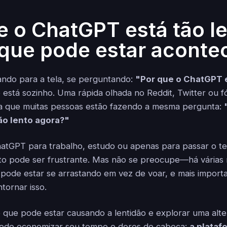
e o ChatGPT está tão l
 que pode estar acont
hando para a tela, se perguntando:
"Por que o ChatGPT e
está sozinho. Uma rápida olhada no Reddit, Twitter ou f
ra que muitas pessoas estão fazendo a mesma pergunta:
ão lento agora?"
atGPT para trabalho, estudo ou apenas para passar o t
o pode ser frustrante. Mas não se preocupe—há várias 
pode estar se arrastando em vez de voar, e mais import
ntornar isso.
 que pode estar causando a lentidão e explorar uma alte
 pode economizar seu tempo e dores de cabeça:
a plataf