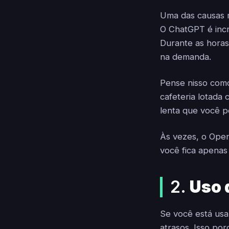
Uma das causas m
O ChatGPT é incr
Durante as horas
na demanda.
Pense nisso como
cafeteria lotada
lenta que você po
Às vezes, o Open
você fica apenas
2.
Uso 
Se você está usa
atrasos. Isso po