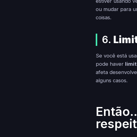
estiver usando v
ou mudar para u
coisas.
6.
Limi
Se você está usa
pode haver
limi
afeta desenvolve
alguns casos.
Então.
respei