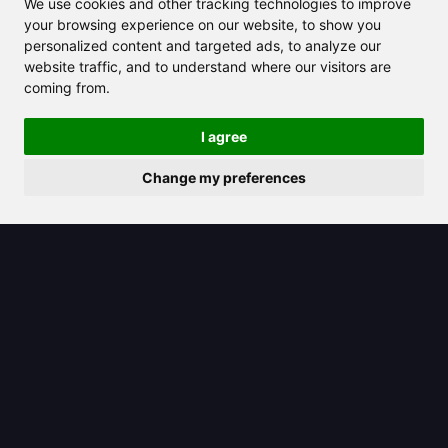
We use cookies and other tracking technologies to improve
your browsing experience on our website, to show you
personalized content and targeted ads, to analyze our
website traffic, and to understand where our visitors are
coming from.
I agree
2025/06/25
Change my preferences
Khanmigo: Seu Tutor de IA
Personalizado Pronto para Ajudar
Você a Aprender Melhor