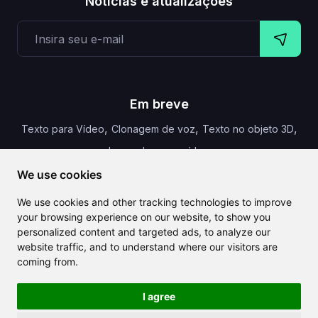
Notícias e atualizações
Em breve
,
,
,
Texto para Vídeo
Clonagem de voz
Texto no objeto 3D
Legendas para vídeo
We use cookies
We use cookies and other tracking technologies to improve
your browsing experience on our website, to show you
CLAILA combina todas as melhores funcionalidades de IA
personalized content and targeted ads, to analyze our
disponíveis globalmente
website traffic, and to understand where our visitors are
coming from.
I agree