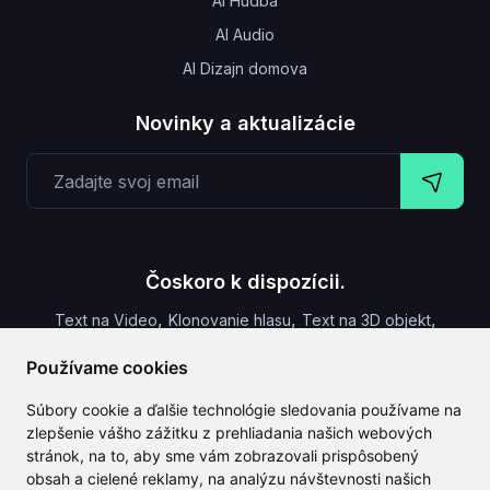
AI Hudba
AI Audio
AI Dizajn domova
Novinky a aktualizácie
Čoskoro k dispozícii.
,
,
,
Text na Video
Klonovanie hlasu
Text na 3D objekt
Titulky k videu
Používame cookies
Súbory cookie a ďalšie technológie sledovania používame na
zlepšenie vášho zážitku z prehliadania našich webových
stránok, na to, aby sme vám zobrazovali prispôsobený
CLAILA kombinuje všetky najlepšie AI funkcie dostupné
obsah a cielené reklamy, na analýzu návštevnosti našich