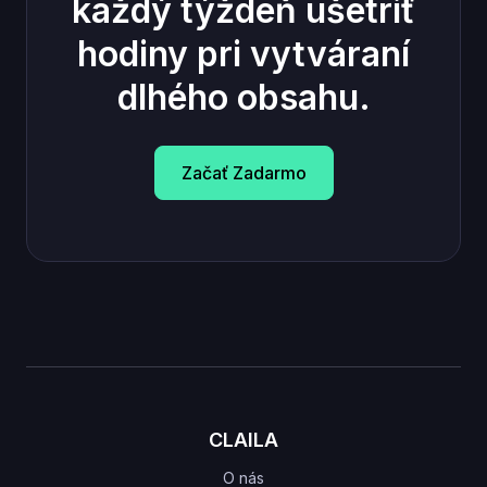
každý týždeň ušetriť
hodiny pri vytváraní
dlhého obsahu.
Začať Zadarmo
CLAILA
O nás