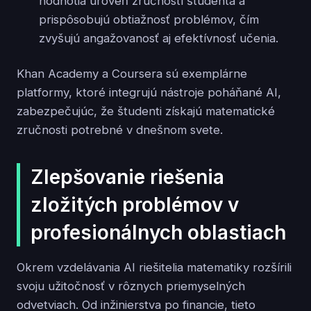
hodnotia úroveň zručností študenta a
prispôsobujú obtiažnosť problémov, čím
zvyšujú angažovanosť aj efektívnosť učenia.
Khan Academy a Coursera sú exemplárne
platformy, ktoré integrujú nástroje poháňané AI,
zabezpečujúc, že študenti získajú matematické
zručnosti potrebné v dnešnom svete.
Zlepšovanie riešenia
zložitých problémov v
profesionálnych oblastiach
Okrem vzdelávania AI riešitelia matematiky rozšírili
svoju užitočnosť v rôznych priemyselných
odvetviach. Od inžinierstva po financie, tieto