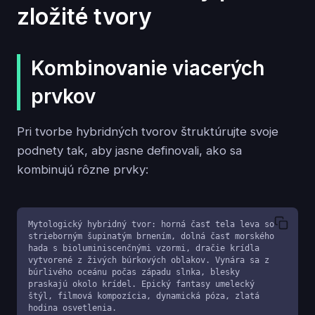
zložité tvory
Kombinovanie viacerých
prvkov
Pri tvorbe hybridných tvorov štruktúrujte svoje
podnety tak, aby jasne definovali, ako sa
kombinujú rôzne prvky:
Mytologický hybridný tvor: horná časť tela leva so 
strieborným šupinatým brnením, dolná časť morského 
hada s bioluminiscenčnými vzormi, dračie krídla 
vytvorené z živých búrkových oblakov. Vynára sa z 
búrlivého oceánu počas západu slnka, blesky 
praskajú okolo krídel. Epický fantasy umelecký 
štýl, filmová kompozícia, dynamická póza, zlatá 
hodina osvetlenia.