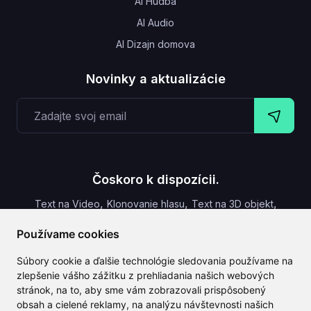
AI Hudba
AI Audio
AI Dizajn domova
Novinky a aktualizácie
Čoskoro k dispozícii.
,
,
,
Text na Video
Klonovanie hlasu
Text na 3D objekt
Titulky k videu
Používame cookies
Súbory cookie a ďalšie technológie sledovania používame na
zlepšenie vášho zážitku z prehliadania našich webových
stránok, na to, aby sme vám zobrazovali prispôsobený
CLAILA kombinuje všetky najlepšie AI funkcie dostupné
obsah a cielené reklamy, na analýzu návštevnosti našich