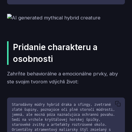
Pridanie charakteru a
osobnosti
Zahrňte behaviorálne a emocionálne prvky, aby
ste svojim tvorom vdýchli život:
Starodávny múdry hybrid draka a sfingy, zvetrané 
zlaté šupiny, poznajúce oči plné storočí múdrosti, 
jemná, ale mocná póza naznačujúca ochrannú povahu. 
Sedí na vrchole kryštálovej horskej špičky, 
staroveké zvitky a artefakty roztrúsené okolo. 
Orientálny atramentový maliarsky štýl zmiešaný s 