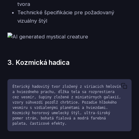
tvora
Technické špecifikácie pre požadovaný
vizuálny štýl
3. Kozmická hadica
Éterický hadovitý tvor zložený z víriacich hmlovín 
a hviezdneho prachu, dĺžka tela sa rozprestiera 
cez vesmír, šupiny zložené z miniatúrnych galaxií, 
vzory súhvezdí pozdĺž chrbtice. Pozadie hlbokého 
vesmíru s vzdialenými planétami a hviezdami. 
Kozmický hororový umelecký štýl, ultra-široký 
pomer strán, bohatá fialová a modrá farebná 
paleta, časticové efekty.