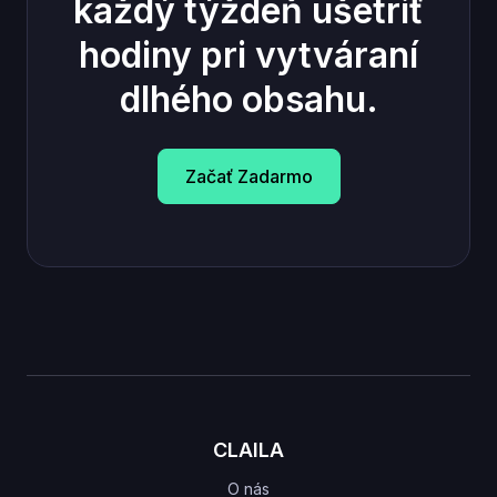
každý týždeň ušetriť
hodiny pri vytváraní
dlhého obsahu.
Začať Zadarmo
CLAILA
O nás