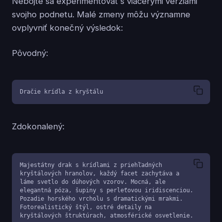
Nebojte sa experimentovať s viacerými verziami
svojho podnetu. Malé zmeny môžu významne
ovplyvniť konečný výsledok:
Pôvodný:
Dračie krídla z kryštálu
Zdokonalený:
Majestátny drak s krídlami z priehľadných 
kryštálových hranolov, každý facet zachytáva a 
láme svetlo do dúhových vzorov. Mocná, ale 
elegantná póza, šupiny s perleťovou iridiscenciou. 
Pozadie horského vrcholu s dramatickými mrakmi. 
Fotorealistický štýl, ostré detaily na 
kryštálových štruktúrach, atmosférické osvetlenie.