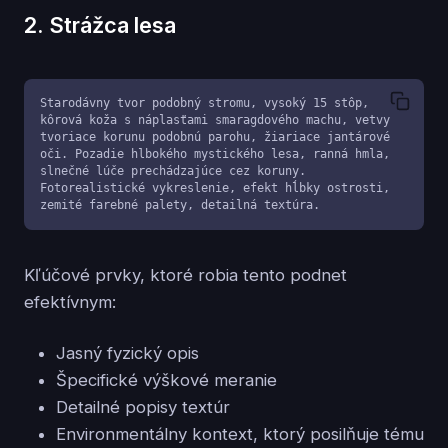
2. Strážca lesa
Starodávny tvor podobný stromu, vysoký 15 stôp, 
kôrová koža s náplasťami smaragdového machu, vetvy 
tvoriace korunu podobnú parohu, žiariace jantárové 
oči. Pozadie hlbokého mystického lesa, ranná hmla, 
slnečné lúče prechádzajúce cez koruny. 
Fotorealistické vykreslenie, efekt hĺbky ostrosti, 
zemité farebné palety, detailná textúra.
Kľúčové prvky, ktoré robia tento podnet
efektívnym:
Jasný fyzický opis
Špecifické výškové meranie
Detailné popisy textúr
Environmentálny kontext, ktorý posilňuje tému