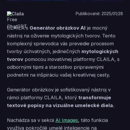
Claila
Publikované: 2025/01/28
CLAILA's
Generátor obrázkov AI
je mocný
nástroj na oživenie mytologických tvorov. Tento
komplexný sprievodca vás prevedie procesom
tvorby úchvatných, jedinečných
mytologických
tvorov
pomocou inovatívnej platformy CLAILA, s
odbornými tipmi a starostlivo pripravenými
podnetmi na inšpiráciu vašej kreatívnej cesty.
Generátor obrázkov je sofistikovaný nástroj v
rámci platformy CLAILA, ktorý
transformuje
textové popisy na vizuálne umelecké diela
.
Nachádza sa v sekcii
AI Images
, táto funkcia
využíva pokročilé umelé inteligencie na