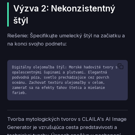
Výzva 2: Nekonzistentný
štýl
Riešenie: Špecifikujte umelecký štýl na začiatku a
na konci svojho podnetu:
Digitálny olejomaľba štýl: Morské hadovité tvory s 
opalescentnými šupinami a plutvami. Elegantná 
podvodná póza, svetlo prechádzajúce cez povrch 
oceánu. Zachovať textúru olejomaľby v celom, 
zamerať sa na efekty ťahov štetca a miešanie 
farieb.
Tvorba mytologických tvorov s CLAILA's AI Image
Generator je vzrušujúca cesta predstavivosti a