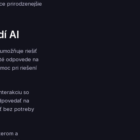
e prirodzenejšie
í AI
umožňuje riešiť
ité odpovede na
moc pri riešení
nterakciu so
odpovedať na
ť bez potreby
terom a