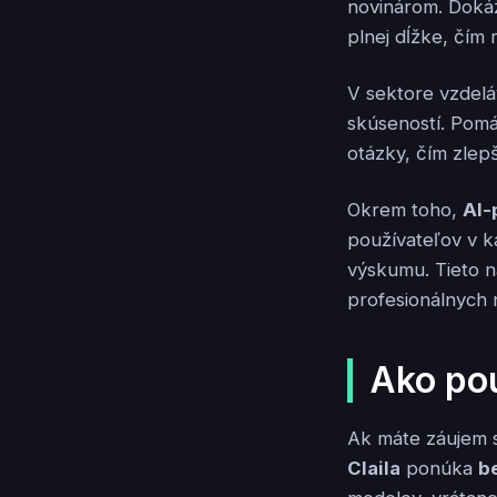
novinárom. Dokáž
plnej dĺžke, čím 
V sektore vzdeláv
skúseností. Pomá
otázky, čím zlep
Okrem toho,
AI-
používateľov v k
výskumu. Tieto n
profesionálnych 
Ako pou
Ak máte záujem 
Claila
ponúka
b