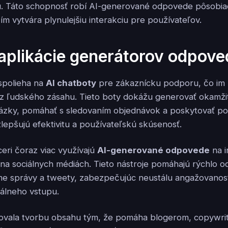
u. Táto schopnosť robí AI-generované odpovede pôsobiac
čím vytvára plynulejšiu interakciu pre používateľov.
aplikácie generátorov odpoved
spolieha na
AI chatboty
pre zákaznícku podporu, čo im 
z ľudského zásahu. Tieto boty dokážu generovať okamž
ázky, pomáhať s sledovaním objednávok a poskytovať po
lepšujú efektivitu a používateľskú skúsenosť.
ceri čoraz viac využívajú
AI-generované odpovede
na i
i na sociálnych médiách. Tieto nástroje pomáhajú rýchlo 
me správy a tweety, zabezpečujúc neustálu angažovanos
álneho vstupu.
rmovala tvorbu obsahu tým, že pomáha blogerom, copywri