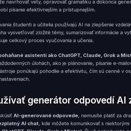
e navrhovať vety, opravovať gramatiku a dokonca gener
robí písanie efektívnejším a prístupnejším.
ania študenti a učitelia používajú AI na zlepšenie vzdel
ha vysvetľovať zložité témy, sumarizovať informácie a vy
šuje celkový proces vyučovania a učenia.
poháňané asistenti ako ChatGPT, Claude, Grok a Mist
aždodenných úlohách, ako je plánovanie, písanie e-mailo
ástroje ponúkajú pohodlie a efektivitu, čím sú cenné v o
nastaveniach.
žívať generátor odpovedí AI
skúsiť
AI-generované odpovede
, nemusíte platiť za dr
ezplatný AI chat
, kde môžete komunikovať s niektorými z