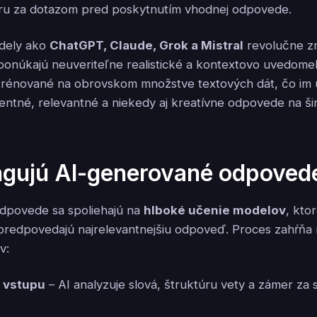
ru za dotazom pred poskytnutím vhodnej odpovede.
dely ako
ChatGPT, Claude, Grok a Mistral
revolučne zm
 ponúkajú neuveriteľne realistické a kontextovo uvedomel
 trénované na obrovskom množstve textových dát, čo im
ntné, relevantné a niekedy aj kreatívne odpovede na ši
ngujú AI-generované odpoved
dpovede sa spoliehajú na
hlboké učenie modelov
, kto
predpovedajú najrelevantnejšiu odpoveď. Proces zahŕňa
v:
 vstupu
– AI analyzuje slová, štruktúru vety a zámer za