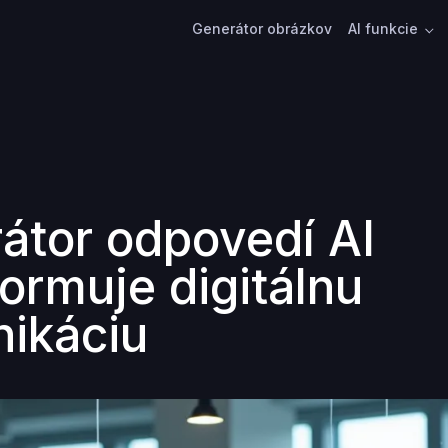
Generátor obrázkov
AI funkcie
átor odpovedí AI
formuje digitálnu
ikáciu