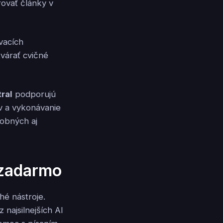
ovať články v
ávacích
tvárať cvičné
ral
podporujú
v a vykonávanie
sobných aj
 zadarmo
ahé nástroje.
 najsilnejších AI