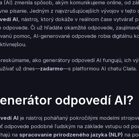
ia (AI) zmenila spôsob, akým komunikujeme online, od z
vne písanie. Jedným z najvzrušujúcejších vývojov v tejto o
vedí AI
, nástroj, ktorý dokáže v reálnom čase vytvárať p
e odpovede. Či už hľadáte okamžité odpovede, zaujímav
ovanú pomoc, AI-generované odpovede robia digitálnu k
ktívnejšou.
reskúmame, ako generátory odpovedí AI fungujú, ich vý
užívať už dnes—
zadarmo
—s platformou AI chatu Claila.
generátor odpovedí AI?
vedí AI
je nástroj poháňaný pokročilými modelmi strojov
ť odpovede podobné ľudským na základe vstupu od použ
ehajú na
spracovanie prirodzeného jazyka (NLP)
na po