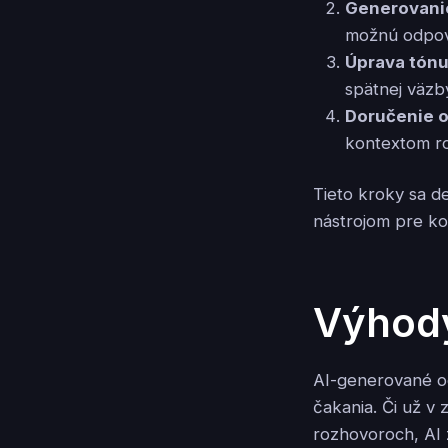
Generovani
možnú odpo
Úprava tónu
spätnej väzb
Doručenie 
kontextom r
Tieto kroky sa d
nástrojom pre ko
Výhody
AI-generované 
čakania. Či už v
rozhovoroch, AI 