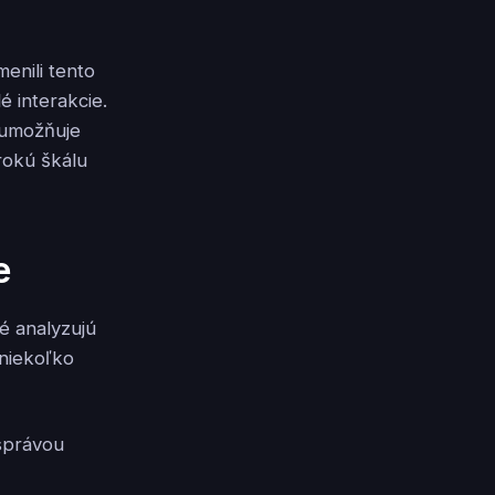
enili tento
é interakcie.
 umožňuje
rokú škálu
e
ré analyzujú
 niekoľko
 správou