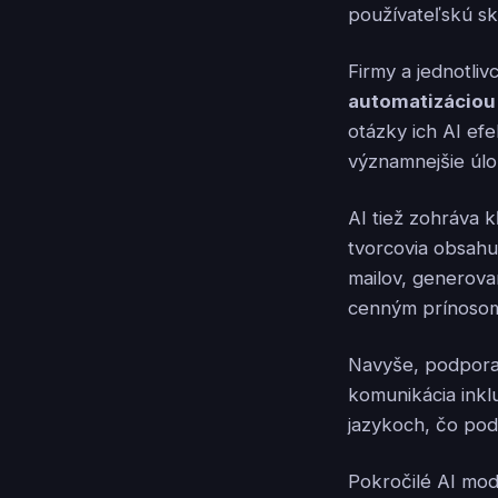
používateľskú sk
Firmy a jednotli
automatizáciou
otázky ich AI ef
významnejšie úlo
AI tiež zohráva 
tvorcovia obsahu
mailov, generova
cenným prínosom 
Navyše, podpora 
komunikácia ink
jazykoch, čo pod
Pokročilé AI mod