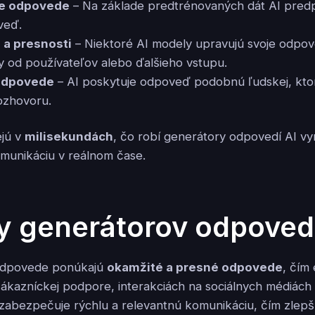
e odpovede
– Na základe predtrénovaných dát AI predp
veď.
 a presnosti
– Niektoré AI modely upravujú svoje odpo
y od používateľov alebo ďalšieho vstupu.
odpovede
– AI poskytuje odpoveď podobnú ľudskej, ktor
ozhovoru.
ejú v
milisekundách
, čo robí generátory odpovedí AI vy
munikáciu v reálnom čase.
 generátorov odpovedí
odpovede ponúkajú
okamžité a presné odpovede
, čím
 zákazníckej podpore, interakciách na sociálnych médiác
zabezpečuje rýchlu a relevantnú komunikáciu, čím zlepš