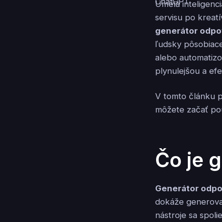
Umelá inteligenc
servisu po kreatí
generátor odpo
ľudsky pôsobiac
alebo automatiz
plynulejšou a efe
V tomto článku p
môžete začať po
Čo je 
Generátor odpo
dokáže generova
nástroje sa spoli