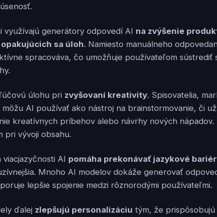
úsenosť.
vci využívajú generátory odpovedí AI
na zvýšenie produkt
 opakujúcich sa úloh
. Namiesto manuálneho odpovedan
ektívne spracováva, čo umožňuje používateľom sústrediť sa
hy.
kľúčovú úlohu pri
zvyšovaní kreativity
. Spisovatelia, mar
 môžu AI používať ako nástroj na brainstormovanie, či už
nie kreatívnych príbehov alebo návrhy nových nápadov. 
pri vývoji obsahu.
viacjazyčnosti AI
pomáha prekonávať jazykové barié
luzívnejšia. Mnoho AI modelov dokáže generovať odpove
poruje lepšie spojenie medzi rôznorodými používateľmi.
ely ďalej
zlepšujú personalizáciu
tým, že prispôsobujú s