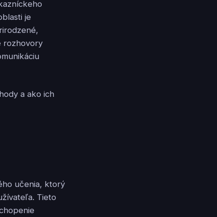
ákazníckeho
blasti je
rirodzené,
é rozhovory
omunikáciu
hody a ako ich
ého učenia, ktorý
ívateľa. Tieto
chopenie