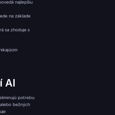
ovedá najlepšiu
vede na základe
á sa zhoduje s
nikajúcim
 AI
 eliminujú potrebu
h alebo bežných
uje