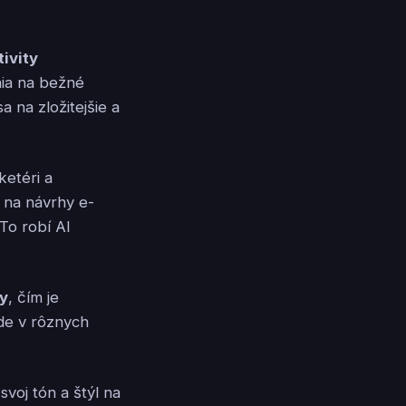
ivity
ia na bežné
 na zložitejšie a
ketéri a
 na návrhy e-
To robí AI
ry
, čím je
de v rôznych
voj tón a štýl na