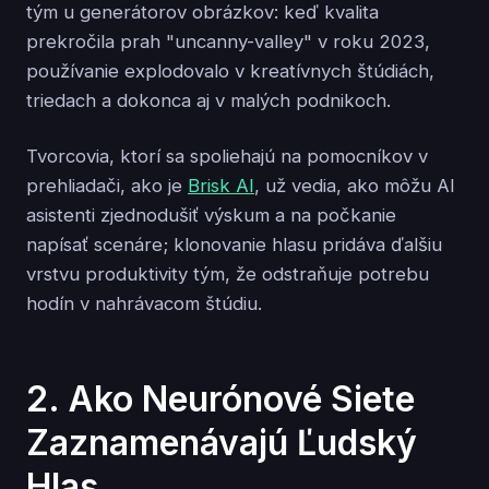
tým u generátorov obrázkov: keď kvalita
prekročila prah "uncanny-valley" v roku 2023,
používanie explodovalo v kreatívnych štúdiách,
triedach a dokonca aj v malých podnikoch.
Tvorcovia, ktorí sa spoliehajú na pomocníkov v
prehliadači, ako je
Brisk AI
, už vedia, ako môžu AI
asistenti zjednodušiť výskum a na počkanie
napísať scenáre; klonovanie hlasu pridáva ďalšiu
vrstvu produktivity tým, že odstraňuje potrebu
hodín v nahrávacom štúdiu.
2. Ako Neurónové Siete
Zaznamenávajú Ľudský
Hlas