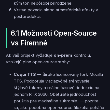
kým tón nepôsobí prirodzene.
Vrstva pozadia alebo atmosférické efekty v
postprodukcii.
6.1 Možnosti Open‑Source
vs Firemné
Ak váš projekt vyžaduje
on-prem
kontrolu,
vznikajú plne open‑source stohy:
Coqui TTS
— Široko licencovaný fork Mozilla
TTS. Podporuje viacjazyčné trénovanie,
štýlové tokeny a reálne časovú dedukciu na
jednom RTX 3060. Obetujete jednoduchosť
použitia pre maximálne súkromie. —pozrite
sa, ako podobná open-source filozofia poháňa