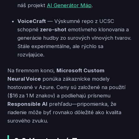
náš projekt
AI Generátor Máp
.
VoiceCraft
— Výskumné repo z UCSC
schopné
zero-shot
emotívneho klonovania a
generácie hudby zo surových vlnových tvarov.
Stále experimentálne, ale rýchlo sa
rozvíjajúce.
Na firemnom konci,
Microsoft Custom
Neural Voice
ponúka zákaznícke modely
hostované v Azure. Ceny sú založené na použití
($16 za 1 M znakov) a podliehajú prísnemu
Responsible AI
prehľadu—pripomienka, že
riadenie môže byť rovnako dôležité ako kvalita
surového zvuku.