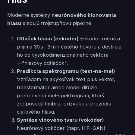
Moderné systémy
neurónového klonovania
hlasu
sledujú trojstupňovú pipeline:
Otlačok hlasu (enkóder)
Enkóder rečníka
prijíma 30 s – 3 min čistého hovoru a destiluje
ho do vysokodimenzionálneho vektora
—"hlasový odtlačok".
Predikcia spektrogramu (text-na-mel)
Vzhľadom na akýkoľvek text plus vektor,
transformátor alebo model difúzie
predpovedá mel-spektrogram, ktorý
zodpovedá timbru, prízvuku a prozódiu
cieľového hlasu.
Syntéza vlnového tvaru (vokóder)
Neurónový vokóder (napr. HiFi-GAN)