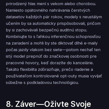
prirodzený hlas mení s vekom alebo chorobou.
Namiesto opätovného nahrávania čerstvých
datasetov každých pár rokov, modely s neustálym
učením by sa automaticky prispôsobovali, pričom
by si zachovávali bezpečnú auditnú stopu.
Kombinujte to s ľahkou inferenčnou schopnosťou
na zariadení a mohli by ste diktovať dlhé e-maily
počas jazdy vlakom bez siete—potom nechať ten
istý model prepnúť do značkovej osobnosti pre
pracovné hovory, keď dorazíte do kancelárie.
Takáto flexibilita zdôrazňuje, prečo riadenie a
používateľom kontrolované opt-outy musia vyvíjať
súbežne s podkladovou technológiou.
8. Záver—Oživte Svoje