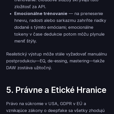
zložitosť za API.
Emocionálne trénovanie
— na prenesenie
hnevu, radosti alebo sarkazmu zahrňte riadky
dodané s týmito emóciami; emocionálne
tokeny v čase dedukcie potom môžu plynule
meniť štýly.
Realistický výstup môže stále vyžadovať manuálnu
postprodukciu—EQ, de-essing, mastering—takže
DAW zostáva užitočný.
5. Právne a Etické Hranice
Právo na súkromie v USA, GDPR v EÚ a
vznikajúce zákony o deepfake sa všetky zhodujú