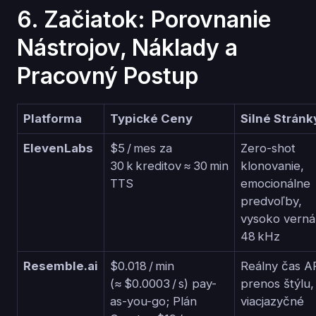
6. Začiatok: Porovnanie
Nástrojov, Náklady a
Pracovný Postup
Platforma
Typické Ceny
Silné Stránk
ElevenLabs
$5 / mes za
Zero-shot
30 k kreditov ≈ 30 min
klonovanie,
TTS
emocionálne
predvoľby,
vysoko verná
48 kHz
Resemble.ai
$0.018 / min
Reálny čas AP
(≈ $0.0003 / s) pay-
prenos štýlu,
as-you-go; Plán
viacjazyčné