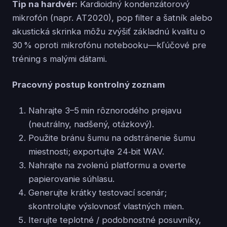
Tip na hardvér:
Kardioidný kondenzátorový
mikrofón (napr. AT2020), pop filter a šatník alebo
akustická skrinka môžu zvýšiť základnú kvalitu o
30 % oproti mikrofónu notebooku—kľúčové pre
tréning s malými dátami.
Pracovný postup kontrolný zoznam
Nahrajte 3–5 min rôznorodého prejavu
(neutrálny, nadšený, otázkový).
Použite bránu šumu na odstránenie šumu
miestnosti; exportujte 24‑bit WAV.
Nahrajte na zvolenú platformu a overte
papierovanie súhlasu.
Generujte krátky testovací scenár;
skontrolujte výslovnosť vlastných mien.
Iterujte teplotné / podobnostné posuvníky,