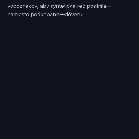
vodoznakov, aby syntetická reč posilnila—
namiesto podkopania—dôveru.