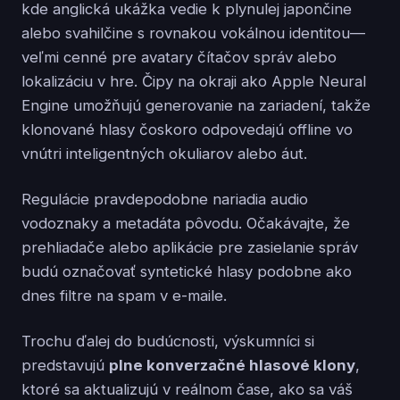
kde anglická ukážka vedie k plynulej japončine
alebo svahilčine s rovnakou vokálnou identitou—
veľmi cenné pre avatary čítačov správ alebo
lokalizáciu v hre. Čipy na okraji ako Apple Neural
Engine umožňujú generovanie na zariadení, takže
klonované hlasy čoskoro odpovedajú offline vo
vnútri inteligentných okuliarov alebo áut.
Regulácie pravdepodobne nariadia audio
vodoznaky a metadáta pôvodu. Očakávajte, že
prehliadače alebo aplikácie pre zasielanie správ
budú označovať syntetické hlasy podobne ako
dnes filtre na spam v e-maile.
Trochu ďalej do budúcnosti, výskumníci si
predstavujú
plne konverzačné hlasové klony
,
ktoré sa aktualizujú v reálnom čase, ako sa váš