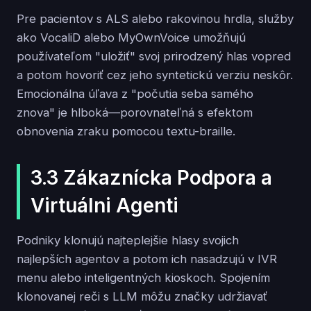
Pre pacientov s ALS alebo rakovinou hrdla, služby
ako VocaliD alebo MyOwnVoice umožňujú
používateľom "uložiť" svoj prirodzený hlas vopred
a potom hovoriť cez jeho syntetickú verziu neskôr.
Emocionálna úľava z "počutia seba samého
znova" je hlboká—porovnateľná s efektom
obnovenia zraku pomocou textu-braille.
3.3 Zákaznícka Podpora a
Virtuálni Agenti
Podniky klonujú najteplejšie hlasy svojich
najlepších agentov a potom ich nasadzujú v IVR
menu alebo inteligentných kioskoch. Spojením
klonovanej reči s LLM môžu značky udržiavať