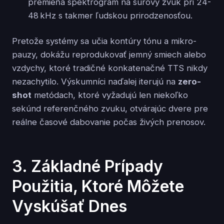
premieňa spektrogram na surový zvuk pri 24-
48 kHz s takmer ľudskou prirodzenosťou.
Pretože systémy sa učia kontúry tónu a mikro-
pauzy, dokážu reprodukovať jemný smiech alebo
vzdychy, ktoré tradičné konkatenačné TTS nikdy
nezachytilo. Výskumníci naďalej iterujú na
zero-
shot
metódach, ktoré vyžadujú len niekoľko
sekúnd referenčného zvuku, otvárajúc dvere pre
reálne časové dabovanie počas živých prenosov.
3. Základné Prípady
Použitia, Ktoré Môžete
Vyskúšať Dnes