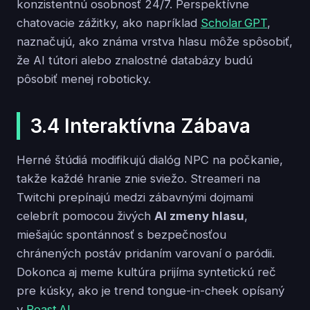
konzistentnú osobnosť 24/7. Perspektívne
chatovacie zážitky, ako napríklad
Scholar GPT
,
naznačujú, ako známa vrstva hlasu môže spôsobiť,
že AI tútori alebo znalostné databázy budú
pôsobiť menej roboticky.
3.4 Interaktívna Zábava
Herné štúdiá modifikujú dialóg NPC na počkanie,
takže každé hranie znie sviežo. Streameri na
Twitchi prepínajú medzi zábavnými dojmami
celebrít pomocou živých
AI zmeny hlasu
,
miešajúc spontánnosť s bezpečnosťou
chránených postáv pridaním varovaní o paródii.
Dokonca aj meme kultúra prijíma syntetickú reč
pre kúsky, ako je trend tongue-in-cheek opísaný
v
Roast AI
.