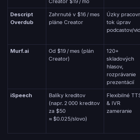
Creator $19 / mo
Descript
Zahrnuté v $16 / mes
Úzky pracov
Overdub
pláne Creator
tok úprav
podcastov/vid
Murf.ai
Od $19 / mes (plán
120+
Creator)
skladových
hlasov,
rozprávanie
prezentácií
iSpeech
Balíky kreditov
Flexibilné TT
(napr. 2 000 kreditov
& IVR
za $50
zameranie
≈ $0.025/slovo)