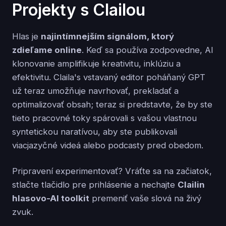
Projekty s Clailou
Hlas je
najintímnejším signálom, ktorý
zdieľame online
. Keď sa používa zodpovedne, AI
klonovanie amplifikuje kreativitu, inklúziu a
efektivitu. Claila's vstavaný editor poháňaný GPT
už teraz umožňuje navrhovať, prekladať a
optimalizovať obsah; teraz si predstavte, že by ste
tieto pracovné toky spárovali s vašou vlastnou
syntetickou naratívou, aby ste publikovali
viacjazyčné videá alebo podcasty pred obedom.
Pripravení experimentovať? Vráťte sa na začiatok,
stlačte tlačidlo pre prihlásenie a nechajte
Clailin
hlasovo-AI toolkit
premeniť vaše slová na živý
zvuk.