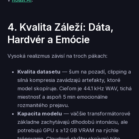
4. Kvalita Záleží: Dáta,
Hardvér a Emócie
Vysoká realizmus závisí na troch pákach:
Kvalita datasetu
— šum na pozadí, clipping a
silná kompresia zavádzajú artefakty, ktoré
model skopíruje. Cieľom je 44.1 kHz WAV, tichá
miestnosť a aspoň 5 min emocionálne
rozmanitého prejavu.
Kapacita modelu
— väčšie transformátorové
základne zachytávajú dlhodobú intonáciu, ale
potrebujú GPU s ≥12 GB VRAM na rýchle
trénovanie. Cloudové služby skrývajú túto