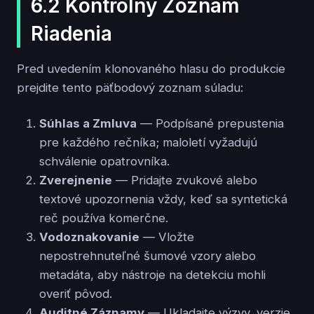
6.2 Kontrolný Zoznam
Riadenia
Pred uvedením klonovaného hlasu do produkcie
prejdite tento päťbodový zoznam súladu:
Súhlas a Zmluva
— Podpísané prepustenia
pre každého rečníka; maloletí vyžadujú
schválenie opatrovníka.
Zverejnenie
— Pridajte zvukové alebo
textové upozornenia vždy, keď sa syntetická
reč používa komerčne.
Vodoznakovanie
— Vložte
nepostrehnuteľné šumové vzory alebo
metadáta, aby nástroje na detekciu mohli
overiť pôvod.
Auditné Záznamy
— Ukladajte výzvy, verzie