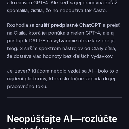
a kreativitu GPT-4. Ale keď sa jej pracovná záťaž
spomalila, zistila, že ho nepoužíva tak často.
Rozhodla sa
zrušiť predplatné ChatGPT
a prejsť
na Claila, ktorá jej ponúkala nielen GPT-4, ale aj
prístup k DALL·E na vytváranie obrázkov pre jej
blog. S širším spektrom nástrojov od Claily cítila,
že dostáva viac hodnoty bez ďalších výdavkov.
Jej záver? Kľúčom nebolo vzdať sa AI—bolo to o
nájdení platformy, ktorá skutočne zapadá do jej
pracovného toku.
Neopúšťajte AI—rozlúčte