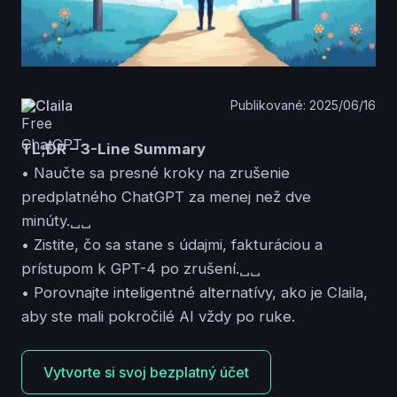
Claila
Publikované: 2025/06/16
TL;DR – 3-Line Summary
• Naučte sa presné kroky na zrušenie
predplatného ChatGPT za menej než dve
minúty.␣␣
• Zistite, čo sa stane s údajmi, fakturáciou a
prístupom k GPT-4 po zrušení.␣␣
• Porovnajte inteligentné alternatívy, ako je Claila,
aby ste mali pokročilé AI vždy po ruke.
Vytvorte si svoj bezplatný účet