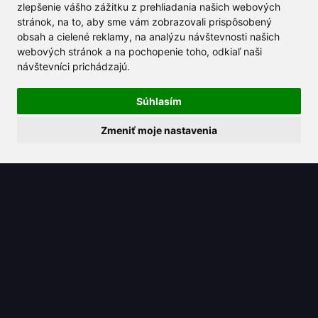
zlepšenie vášho zážitku z prehliadania našich webových
stránok, na to, aby sme vám zobrazovali prispôsobený
obsah a cielené reklamy, na analýzu návštevnosti našich
2025/06/16
webových stránok a na pochopenie toho, odkiaľ naši
návštevníci prichádzajú.
Bez námahy transformujte svoj text s
prepisovačom viet s umelou
Súhlasím
inteligenciou
Zmeniť moje nastavenia