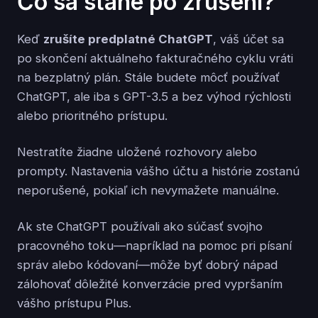
Čo sa stane po zrušení?
Keď
zrušíte predplatné ChatGPT
, váš účet sa
po skončení aktuálneho fakturačného cyklu vráti
na bezplatný plán. Stále budete môcť používať
ChatGPT, ale iba s GPT-3.5 a bez výhod rýchlosti
alebo prioritného prístupu.
Nestratíte žiadne uložené rozhovory alebo
prompty. Nastavenia vášho účtu a histórie zostanú
neporušené, pokiaľ ich nevymažete manuálne.
Ak ste ChatGPT používali ako súčasť svojho
pracovného toku—napríklad na pomoc pri písaní
správ alebo kódovaní—môže byť dobrý nápad
zálohovať dôležité konverzácie pred vypršaním
vášho prístupu Plus.