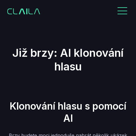
Již brzy: AI klonování
hlasu
Klonování hlasu s pomocí
AI
Brzy budete moci jednoduše nahrát několik ukázek