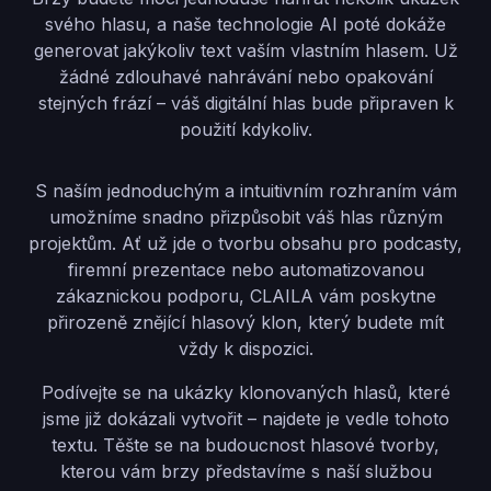
svého hlasu, a naše technologie AI poté dokáže
generovat jakýkoliv text vaším vlastním hlasem. Už
žádné zdlouhavé nahrávání nebo opakování
stejných frází – váš digitální hlas bude připraven k
použití kdykoliv.
S naším jednoduchým a intuitivním rozhraním vám
umožníme snadno přizpůsobit váš hlas různým
projektům. Ať už jde o tvorbu obsahu pro podcasty,
firemní prezentace nebo automatizovanou
zákaznickou podporu, CLAILA vám poskytne
přirozeně znějící hlasový klon, který budete mít
vždy k dispozici.
Podívejte se na ukázky klonovaných hlasů, které
jsme již dokázali vytvořit – najdete je vedle tohoto
textu. Těšte se na budoucnost hlasové tvorby,
kterou vám brzy představíme s naší službou