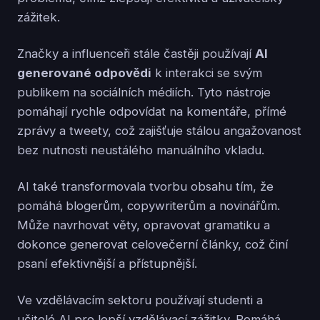
zážitek.
Značky a influenceři stále častěji používají
AI
generované odpovědi
k interakci se svým
publikem na sociálních médiích. Tyto nástroje
pomáhají rychle odpovídat na komentáře, přímé
zprávy a tweety, což zajišťuje stálou angažovanost
bez nutnosti neustálého manuálního vkladu.
AI také transformovala tvorbu obsahu tím, že
pomáhá blogerům, copywriterům a novinářům.
Může navrhovat věty, opravovat gramatiku a
dokonce generovat celovečerní články, což činí
psaní efektivnější a přístupnější.
Ve vzdělávacím sektoru používají studenti a
učitelé AI pro lepší vzdělávací zážitky. Pomáhá