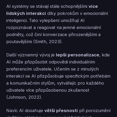
AI systémy se stávají stále schopnějšími
více
lidských interakcí
díky pokrokům v emocionální
inteligenci. Tato vylepšení umožňují AI
rozpoznávat a reagovat na jemné emocionální
podněty, což činí konverzace přirozenějšími a
poutavějšími (Smith, 2023).
Další významný vývoj je
lepší personalizace
, kde
AI může přizpůsobit odpovědi individuálním
preferencím uživatele. Učením se z minulých
interakcí se AI přizpůsobuje specifickým potřebám
a komunikačním stylům, vytvářejíc pro každého
uživatele více přizpůsobenou zkušenost
(Johnson, 2022).
Navíc AI dosahuje
větší přesnosti
při porozumění