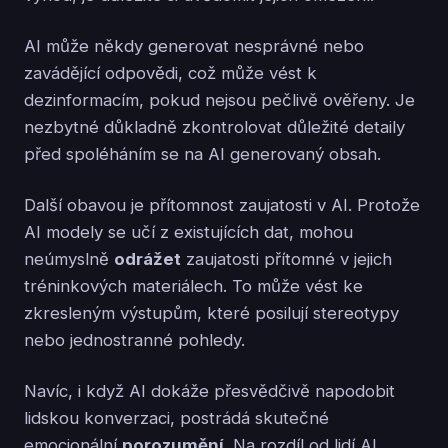
AI může někdy generovat nesprávné nebo
zavádějící odpovědi, což může vést k
dezinformacím, pokud nejsou pečlivě ověřeny. Je
nezbytné důkladně zkontrolovat důležité detaily
před spoléháním se na AI generovaný obsah.
Další obavou je přítomnost zaujatosti v AI. Protože
AI modely se učí z existujících dat, mohou
neúmyslně
odrážet
zaujatosti přítomné v jejich
tréninkových materiálech. To může vést ke
zkresleným výstupům, které posilují stereotypy
nebo jednostranné pohledy.
Navíc, i když AI dokáže přesvědčivě napodobit
lidskou konverzaci, postrádá skutečné
emocionální
porozumění
. Na rozdíl od lidí AI