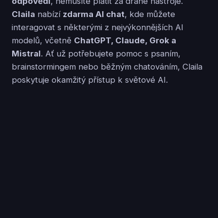
odpovědi
, nemusíte platit za drahé nástroje.
Claila
nabízí
zdarma AI chat
, kde můžete
interagovat s některými z nejvýkonnějších AI
modelů, včetně
ChatGPT, Claude, Grok a
Mistral
. Ať už potřebujete pomoc s psaním,
brainstormingem nebo běžným chatováním, Claila
poskytuje okamžitý přístup k světové AI.