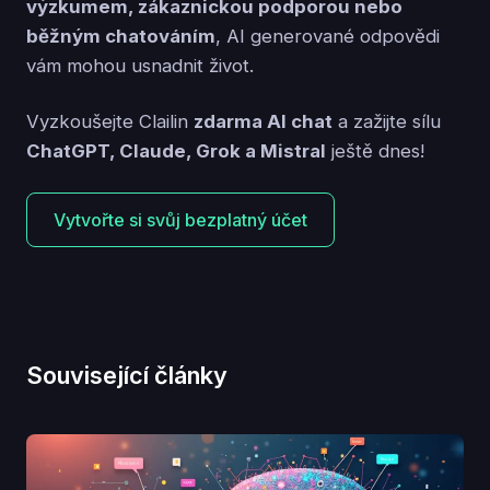
výzkumem, zákaznickou podporou nebo
běžným chatováním
, AI generované odpovědi
vám mohou usnadnit život.
Vyzkoušejte Clailin
zdarma AI chat
a zažijte sílu
ChatGPT, Claude, Grok a Mistral
ještě dnes!
Vytvořte si svůj bezplatný účet
Související články