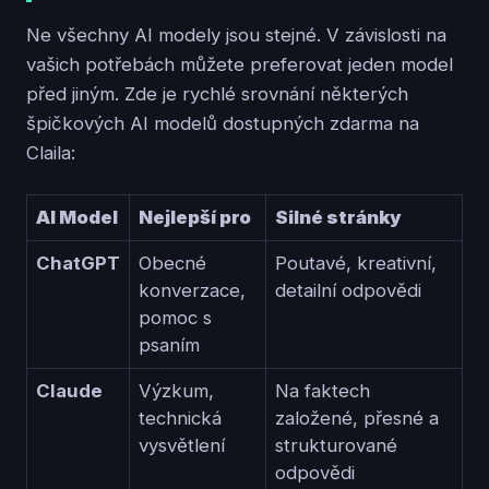
Ne všechny AI modely jsou stejné. V závislosti na
vašich potřebách můžete preferovat jeden model
před jiným. Zde je rychlé srovnání některých
špičkových AI modelů dostupných zdarma na
Claila:
AI Model
Nejlepší pro
Silné stránky
ChatGPT
Obecné
Poutavé, kreativní,
konverzace,
detailní odpovědi
pomoc s
psaním
Claude
Výzkum,
Na faktech
technická
založené, přesné a
vysvětlení
strukturované
odpovědi