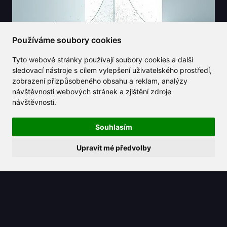
Používáme soubory cookies
Tyto webové stránky používají soubory cookies a další
sledovací nástroje s cílem vylepšení uživatelského prostředí,
zobrazení přizpůsobeného obsahu a reklam, analýzy
návštěvnosti webových stránek a zjištění zdroje
návštěvnosti.
2025/03/26
Co je hyperrovina ve strojovém učení
Souhlasím
a datové vědě?
Upravit mé předvolby