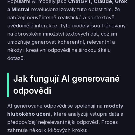
Populární AI modely jako
ChatGPT, Claude, Grok
a Mistral
revolucionalizovaly tuto oblast tím, že
nabízejí neuvěřitelně realistické a kontextově
uvědomělé interakce. Tyto modely jsou trénovány
na obrovském množství textových dat, což jim
umožňuje generovat koherentní, relevantní a
někdy i kreativní odpovědi na širokou škálu
dotazů.
Jak fungují AI generované
odpovědi
AI generované odpovědi se spoléhají na
modely
hlubokého učení
, které analyzují vstupní data a
předpovídají nejrelevantnější odpověď. Proces
zahrnuje několik klíčových kroků: