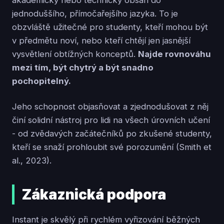
akademický nebo technický obsah do
jednoduššího, přímočařejšího jazyka. To je
obzvláště užitečné pro studenty, kteří mohou být
v předmětu noví, nebo kteří chtějí jen jasnější
vysvětlení obtížných konceptů.
Najde rovnováhu
mezi tím, být chytrý a být snadno
pochopitelný.
Jeho schopnost objasňovat a zjednodušovat z něj
činí solidní nástroj pro lidi na všech úrovních učení
- od zvědavých začátečníků po zkušené studenty,
kteří se snaží prohloubit své porozumění (Smith et
al., 2023).
Zákaznická podpora
Instant je skvělý při rychlém vyřizování běžných