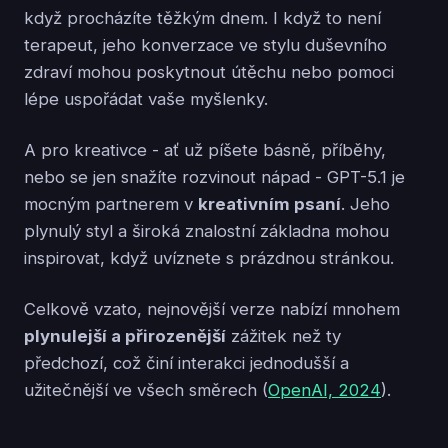
když procházíte těžkým dnem. I když to není
terapeut, jeho konverzace ve stylu duševního
zdraví mohou poskytnout útěchu nebo pomoci
lépe uspořádat vaše myšlenky.
A pro kreativce - ať už píšete básně, příběhy,
nebo se jen snažíte rozvinout nápad - GPT-5.1 je
mocným partnerem v
kreativním psaní
. Jeho
plynulý styl a široká znalostní základna mohou
inspirovat, když uvíznete s prázdnou stránkou.
Celkově vzato, nejnovější verze nabízí mnohem
plynulejší a přirozenější
zážitek než ty
předchozí, což činí interakci jednodušší a
užitečnější ve všech směrech (
OpenAI, 2024
).