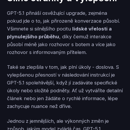
GPT-5.1 přináší osvěžující upgrade, zejména
pokud jde o to, jak přirozeně konverzace působí.
Všimnete si silnějšího pocitu
lidské vřelosti a
plynulejšího průběhu
, díky čemuž interakce
působí méně jako rozhovor s botem a více jako
rozhovor s informovaným přítelem.
Také se zlepšila v tom, jak plní úkoly - doslova. S
vylepšenou přesností v následování instrukcí je
GPT-5.1 spolehlivější, když jí zadáváte specifické
úkoly nebo složité podněty. Ať už vytváříte detailní
článek nebo jen žádáte o rychlé informace, lépe
zachycuje nuance než dříve.
Jednou z jemnějších, ale výkonných změn je
způsob, jakým model zvládá čas. GPT-5.1