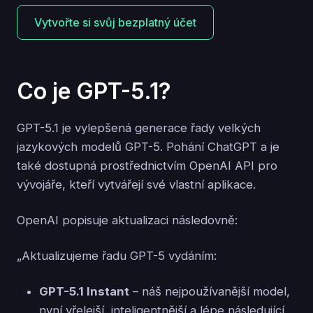
Vytvořte si svůj bezplatný účet
Co je GPT-5.1?
GPT-5.1 je vylepšená generace řady velkých
jazykových modelů GPT-5. Pohání ChatGPT a je
také dostupná prostřednictvím OpenAI API pro
vývojáře, kteří vytvářejí své vlastní aplikace.
OpenAI popisuje aktualizaci následovně:
„Aktualizujeme řadu GPT-5 vydáním:
GPT-5.1 Instant
– náš nejpoužívanější model,
nyní vřelejší, inteligentnější a lépe následující