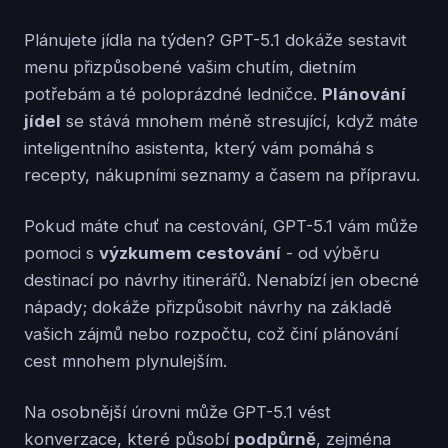
Plánujete jídla na týden? GPT-5.1 dokáže sestavit
menu přizpůsobené vašim chutím, dietním
potřebám a té poloprázdné ledničce.
Plánování
jídel
se stává mnohem méně stresující, když máte
inteligentního asistenta, který vám pomáhá s
recepty, nákupními seznamy a časem na přípravu.
Pokud máte chuť na cestování, GPT-5.1 vám může
pomoci s
výzkumem cestování
- od výběru
destinací po návrhy itinerářů. Nenabízí jen obecné
nápady; dokáže přizpůsobit návrhy na základě
vašich zájmů nebo rozpočtu, což činí plánování
cest mnohem plynulejším.
Na osobnější úrovni může GPT-5.1 vést
konverzace, které působí
podpůrně
, zejména