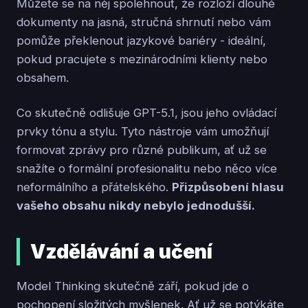
Můžete se na něj spolehnout, že rozloží dlouhé
dokumenty na jasná, stručná shrnutí nebo vám
pomůže překlenout jazykové bariéry - ideální,
pokud pracujete s mezinárodními klienty nebo
obsahem.
Co skutečně odlišuje GPT-5.1, jsou jeho ovládací
prvky tónu a stylu. Tyto nástroje vám umožňují
formovat zprávy pro různé publikum, ať už se
snažíte o formální profesionalitu nebo něco více
neformálního a přátelského.
Přizpůsobení hlasu
vašeho obsahu nikdy nebylo jednodušší.
Vzdělávání a učení
Model Thinking skutečně září, pokud jde o
pochopení složitých myšlenek. Ať už se potýkáte