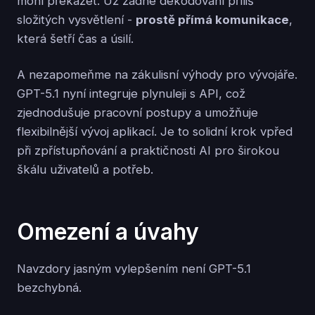
mohl překážet. Už žádné dekódování příliš
složitých vysvětlení -
prostě přímá komunikace
,
která šetří čas a úsilí.
A nezapomeňme na zákulisní výhody pro vývojáře.
GPT-5.1 nyní integruje plynuleji s API, což
zjednodušuje pracovní postupy a umožňuje
flexibilnější vývoj aplikací. Je to solidní krok vpřed
při zpřístupňování a praktičnosti AI pro širokou
škálu uživatelů a potřeb.
Omezení a úvahy
Navzdory jasným vylepšením není GPT-5.1
bezchybná.