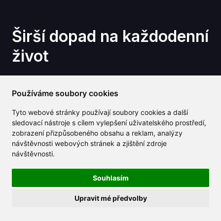
Širší dopad na každodenní
život
GPT-5.1 není jen upgrade pro programátory a
Používáme soubory cookies
podniky - mění, jak se běžní lidé setkávají s
technologií v reálném životě. Jedním z hlavních
Tyto webové stránky používají soubory cookies a další
změn je, jak se digitální asistenti stali mnohem
sledovací nástroje s cílem vylepšení uživatelského prostředí,
zobrazení přizpůsobeného obsahu a reklam, analýzy
užitečnějšími. Úkoly jako organizace týdne, shrnutí
návštěvnosti webových stránek a zjištění zdroje
dlouhých e-mailů nebo plánování cesty jsou nyní
návštěvnosti.
jednodušší a intuitivnější, což činí tyto nástroje
skutečně užitečnými ve vašem každodenním
Souhlasím
životě.
Upravit mé předvolby
Kreativci také dostávají podporu. Ať už pracujete