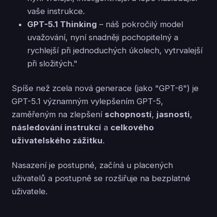
vaše instrukce.
GPT-5.1 Thinking
– náš pokročilý model
uvažování, nyní snadněji pochopitelný a
rychlejší při jednoduchých úkolech, vytrvalejší
při složitých."
Spíše než zcela nová generace (jako "GPT-6") je
GPT-5.1 významným vylepšením GPT-5,
zaměřeným na zlepšení
schopností
,
jasnosti
,
následování instrukcí
a
celkového
uživatelského zážitku
.
Nasazení je postupné, začíná u placených
uživatelů a postupně se rozšiřuje na bezplatné
uživatele.