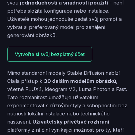
svou
jednoduchostí a snadností použití
- není
potřeba složitá konfigurace nebo instalace.
Uživatelé mohou jednoduše zadat svůj prompt a
vybrat si preferovaný model pro zahájení
generování obrázků.
Vytvořte si svůj bezplatný účet
Mimo standardní modely Stable Diffusion nabízí
Claila přístup k
30 dalším modelům obrázků
,
včetně FLUX.1, Ideogram V2, Luma Photon a Fast.
Tato rozmanitost umožňuje uživatelům
experimentovat s různými styly a schopnostmi bez
nutnosti lokální instalace nebo technického
nastavení.
Uživatelsky přívětivé rozhraní
platformy z ní činí vynikající možnost pro ty, kteří