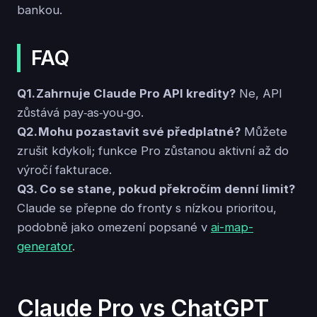
bankou.
FAQ
Q1. Zahrnuje Claude Pro API kredity?
Ne, API
zůstává pay‑as‑you‑go.
Q2. Mohu pozastavit své předplatné?
Můžete
zrušit kdykoli; funkce Pro zůstanou aktivní až do
výročí fakturace.
Q3. Co se stane, pokud překročím denní limit?
Claude se přepne do fronty s nízkou prioritou,
podobně jako omezení popsané v
ai-map-
generator
.
Claude Pro vs ChatGPT