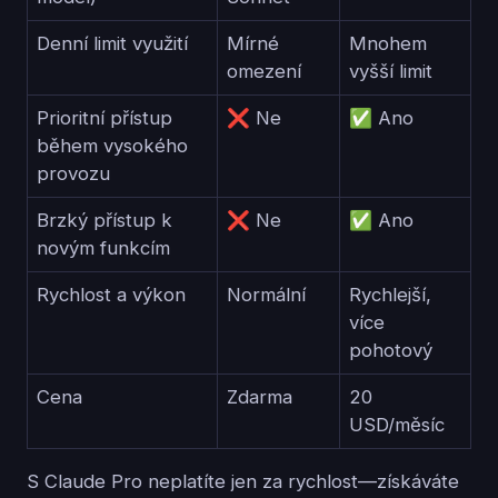
Denní limit využití
Mírné
Mnohem
omezení
vyšší limit
Prioritní přístup
❌ Ne
✅ Ano
během vysokého
provozu
Brzký přístup k
❌ Ne
✅ Ano
novým funkcím
Rychlost a výkon
Normální
Rychlejší,
více
pohotový
Cena
Zdarma
20
USD/měsíc
S Claude Pro neplatíte jen za rychlost—získáváte