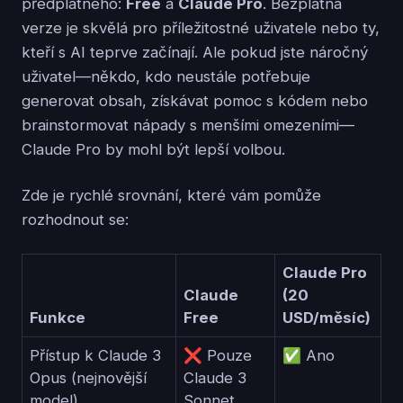
předplatného:
Free
a
Claude Pro
. Bezplatná
verze je skvělá pro příležitostné uživatele nebo ty,
kteří s AI teprve začínají. Ale pokud jste náročný
uživatel—někdo, kdo neustále potřebuje
generovat obsah, získávat pomoc s kódem nebo
brainstormovat nápady s menšími omezeními—
Claude Pro by mohl být lepší volbou.
Zde je rychlé srovnání, které vám pomůže
rozhodnout se:
Claude Pro
Claude
(20
Funkce
Free
USD/měsíc)
Přístup k Claude 3
❌ Pouze
✅ Ano
Opus (nejnovější
Claude 3
model)
Sonnet