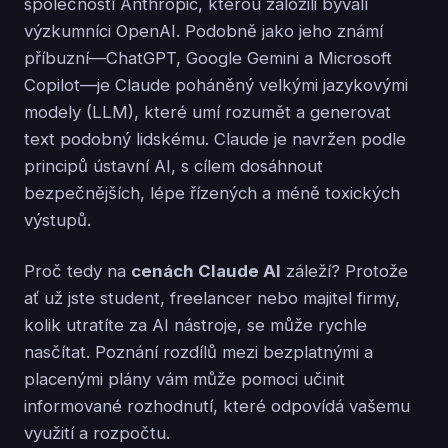
společností Anthropic, kterou založili bývalí
výzkumníci OpenAI. Podobně jako jeho známí
příbuzní—ChatGPT, Google Gemini a Microsoft
Copilot—je Claude poháněný velkými jazykovými
modely (LLM), které umí rozumět a generovat
text podobný lidskému. Claude je navržen podle
principů ústavní AI, s cílem dosáhnout
bezpečnějších, lépe řízených a méně toxických
výstupů.
Proč tedy na
cenách Claude AI
záleží? Protože
ať už jste student, freelancer nebo majitel firmy,
kolik utratíte za AI nástroje, se může rychle
nasčítat. Poznání rozdílů mezi bezplatnými a
placenými plány vám může pomoci učinit
informované rozhodnutí, které odpovídá vašemu
využití a rozpočtu.