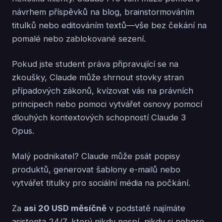
návrhem příspěvků na blog, brainstormováním
titulků nebo editováním textů—vše bez čekání na
pomalé nebo zablokované sezení.
Pokud jste student práva připravující se na
zkoušky, Claude může shrnout stovky stran
případových zákonů, kvízovat vás na právních
principech nebo pomoci vytvářet osnovy pomocí
dlouhých kontextových schopností Claude 3
Opus.
Malý podnikatel? Claude může psát popisy
produktů, generovat šablony e-mailů nebo
vytvářet titulky pro sociální média na počkání.
Za
asi 20 USD měsíčně
v podstatě najímáte
asistenta 24/7, který nikdy nespí, nikdy si nebere