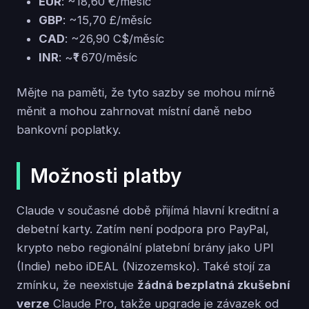
EUR
: ~18,60 €/měsíc
GBP
: ~15,70 £/měsíc
CAD
: ~26,90 C$/měsíc
INR
: ~₹1 670/měsíc
Mějte na paměti, že tyto sazby se mohou mírně
měnit a mohou zahrnovat místní daně nebo
bankovní poplatky.
Možnosti platby
Claude v současné době přijímá hlavní kreditní a
debetní karty. Zatím není podpora pro PayPal,
krypto nebo regionální platební brány jako UPI
(Indie) nebo iDEAL (Nizozemsko). Také stojí za
zmínku, že neexistuje
žádná bezplatná zkušební
verze
Claude Pro, takže upgrade je závazek od