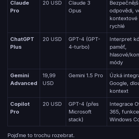
Claude
20 USD
Claude 3
Bezpečnějš
Pro
Opus
odpovědi, v
kontextové
rychlé
ChatGPT
20 USD
GPT-4 (GPT-
Interpret k
Plus
4-turbo)
paměť,
hlasové/kon
módy
Gemini
19,99
Gemini 1.5 Pro
Úzká integr
Advanced
USD
Google, dlo
kontext
Copilot
20 USD
GPT-4 (přes
Integrace Of
Pro
Microsoft
365, funkce
stack)
Windows Co
Pojďme to trochu rozebrat.