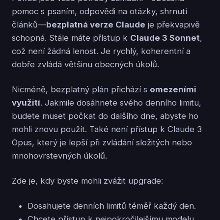
pomoc s psaním, odpovědi na otázky, shrnutí
článků—
bezplatná verze Claude
je překvapivě
schopná. Stále máte přístup k
Claude 3 Sonnet
,
což není žádná lenost. Je rychlý, koherentní a
dobře zvládá většinu obecných úkolů.
Nicméně, bezplatný plán přichází s
omezeními
využití
. Jakmile dosáhnete svého denního limitu,
budete muset počkat do dalšího dne, abyste ho
mohli znovu použít. Také není přístup k Claude 3
Opus, který je lepší při zvládání složitých nebo
mnohovrstevných úkolů.
Zde je, kdy byste mohli zvážit upgrade:
Dosahujete denních limitů téměř každý den.
Chcete přístup k nejpokročilejšímu modelu