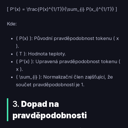
[ P'(x) = \frac{P(x)^{1/T}}{\sum_{i} P(x_i)^{1/T}} ]
Kde:
( P(x) ): Původní pravděpodobnost tokenu ( x
).
( T ): Hodnota teploty.
( P'(x) ): Upravená pravděpodobnost tokenu (
x ).
( \sum_{i} ): Normalizační člen zajišťující, že
součet pravděpodobností je 1.
3.
Dopad na
pravděpodobnosti