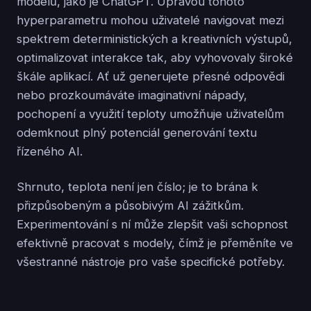
modelů, jako je ChatGPT. Úpravou tohoto
hyperparametru mohou uživatelé navigovat mezi
spektrem deterministických a kreativních výstupů,
optimalizovat interakce tak, aby vyhovovaly široké
škále aplikací. Ať už generujete přesné odpovědi
nebo prozkoumáváte imaginativní nápady,
pochopení a využití teploty umožňuje uživatelům
odemknout plný potenciál generování textu
řízeného AI.
Shrnuto, teplota není jen číslo; je to brána k
přizpůsobeným a působivým AI zážitkům.
Experimentování s ní může zlepšit vaši schopnost
efektivně pracovat s modely, čímž je přeměníte ve
všestranné nástroje pro vaše specifické potřeby.