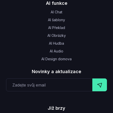
AI funkce
AI Chat
AI šablony
AI Překlad
AI Obrázky
AI Hudba
AI Audio
AI Design domova
Novinky a aktualizace
Již brzy