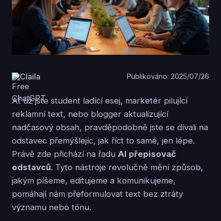
Claila
Publikováno: 2025/07/26
Ať už jste student ladící esej, marketér pilující
reklamní text, nebo blogger aktualizující
nadčasový obsah, pravděpodobně jste se dívali na
odstavec přemýšlejíc, jak říct to samé, jen lépe.
Právě zde přichází na řadu
AI přepisovač
odstavců
. Tyto nástroje revolučně mění způsob,
jakým píšeme, editujeme a komunikujeme,
pomáhají nám přeformulovat text bez ztráty
významu nebo tónu.