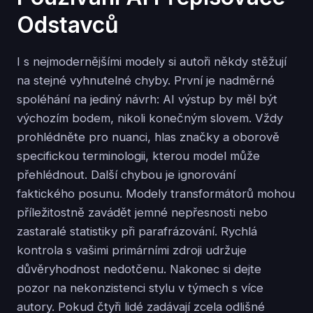
Odstavců
I s nejmodernějšími modely si autoři někdy stěžují
na stejné vyhnutelné chyby. První je nadměrné
spoléhání na jediný návrh: AI výstup by měl být
výchozím bodem, nikoli konečným slovem. Vždy
prohlédněte pro nuanci, hlas značky a oborově
specifickou terminologii, kterou model může
přehlédnout. Další chybou je ignorování
faktického posunu. Modely transformátorů mohou
příležitostně zavádět jemné nepřesnosti nebo
zastaralé statistiky při parafrázování. Rychlá
kontrola s vašimi primárními zdroji udržuje
důvěryhodnost nedotčenu. Nakonec si dejte
pozor na nekonzistenci stylu v týmech s více
autory. Pokud čtyři lidé zadávají zcela odlišné