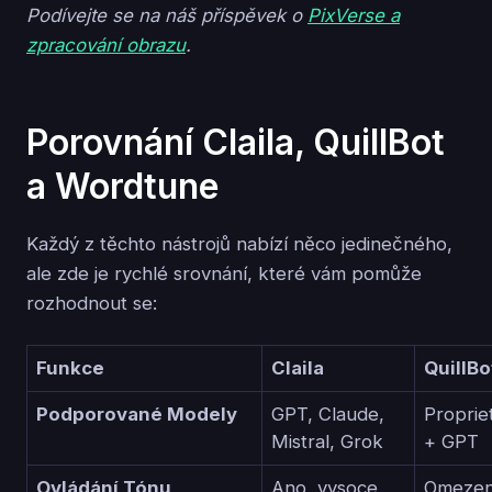
Podívejte se na náš příspěvek o
PixVerse a
zpracování obrazu
.
Porovnání Claila, QuillBot
a Wordtune
Každý z těchto nástrojů nabízí něco jedinečného,
ale zde je rychlé srovnání, které vám pomůže
rozhodnout se:
Funkce
Claila
QuillBo
Podporované Modely
GPT, Claude,
Proprie
Mistral, Grok
+ GPT
Ovládání Tónu
Ano, vysoce
Omeze