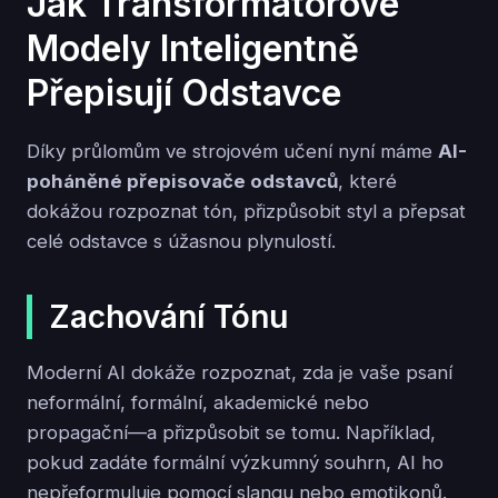
Jak Transformátorové
Modely Inteligentně
Přepisují Odstavce
Díky průlomům ve strojovém učení nyní máme
AI-
poháněné přepisovače odstavců
, které
dokážou rozpoznat tón, přizpůsobit styl a přepsat
celé odstavce s úžasnou plynulostí.
Zachování Tónu
Moderní AI dokáže rozpoznat, zda je vaše psaní
neformální, formální, akademické nebo
propagační—a přizpůsobit se tomu. Například,
pokud zadáte formální výzkumný souhrn, AI ho
nepřeformuluje pomocí slangu nebo emotikonů.