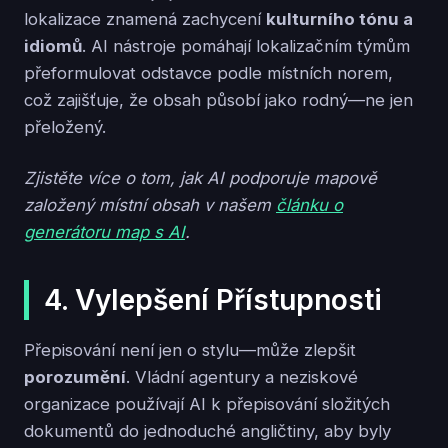
lokalizace znamená zachycení
kulturního tónu a
idiomů
. AI nástroje pomáhají lokalizačním týmům
přeformulovat odstavce podle místních norem,
což zajišťuje, že obsah působí jako rodný—ne jen
přeložený.
Zjistěte více o tom, jak AI podporuje mapově
založený místní obsah v našem
článku o
generátoru map s AI
.
4. Vylepšení Přístupnosti
Přepisování není jen o stylu—může zlepšit
porozumění
. Vládní agentury a neziskové
organizace používají AI k přepisování složitých
dokumentů do jednoduché angličtiny, aby byly