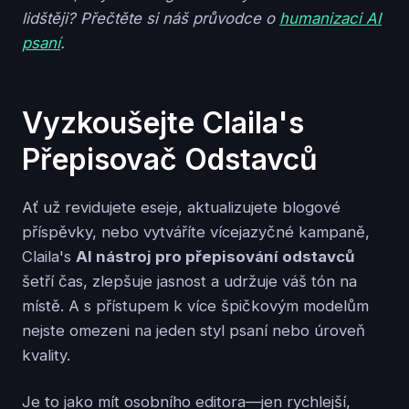
lidštěji? Přečtěte si náš průvodce o
humanizaci AI
psaní
.
Vyzkoušejte Claila's
Přepisovač Odstavců
Ať už revidujete eseje, aktualizujete blogové
příspěvky, nebo vytváříte vícejazyčné kampaně,
Claila's
AI nástroj pro přepisování odstavců
šetří čas, zlepšuje jasnost a udržuje váš tón na
místě. A s přístupem k více špičkovým modelům
nejste omezeni na jeden styl psaní nebo úroveň
kvality.
Je to jako mít osobního editora—jen rychlejší,