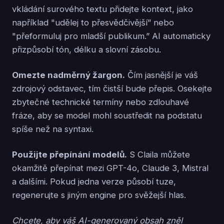
vkládání surového textu přidejte kontext, jako
například "udělej to přesvědčivější” nebo
"přeformuluj pro mladší publikum.” AI automaticky
přizpůsobí tón, délku a slovní zásobu.
Omezte nadměrný žargon.
Čím jasnější je váš
zdrojový odstavec, tím čistší bude přepis. Osekejte
zbytečné technické termíny nebo zdlouhavé
fráze, aby se model mohl soustředit na podstatu
spíše než na syntaxi.
Použijte přepínání modelů.
S Claila můžete
okamžitě přepínat mezi GPT-4o, Claude 3, Mistral
a dalšími. Pokud jedna verze působí tuze,
regenerujte s jiným engine pro svěžejší hlas.
Chcete, aby váš AI-generovaný obsah zněl