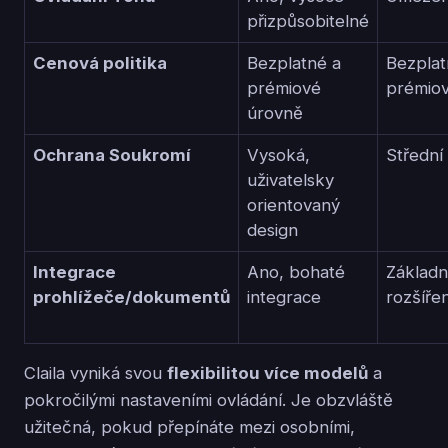
přizpůsobitelné
Cenová politika
Bezplatné a
Bezplat
prémiové
prémio
úrovně
Ochrana Soukromí
Vysoká,
Střední
uživatelsky
orientovaný
design
Integrace
Ano, bohaté
Základn
prohlížeče/dokumentů
integrace
rozšířen
Claila vyniká svou
flexibilitou více modelů
a
pokročilými nastaveními ovládání. Je obzvláště
užitečná, pokud přepínáte mezi osobními,