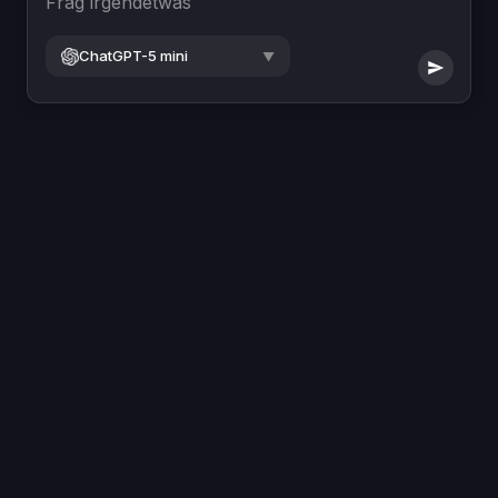
Frag irgendetwas
ChatGPT-5 mini
▼