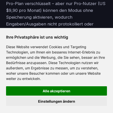
Pro-Plan verschlüsselt – aber nur Pro-Nutzer (US
$9,90 pro Monat) können den Modus ohne
Speicherung aktivieren, wodurch
Eingaben/Ausgaben nicht protokolliert oder
gespeichert werden, während die Daten im Free-
Ihre Privatsphäre ist uns wichtig
Plan unter den Standard-Aufbewahrungsregeln
gespeichert werden.
Diese Website verwendet Cookies und Targeting
F4. Welche Dateitypen werden unterstützt?
Technologien, um Ihnen ein besseres Internet-Erlebnis zu
ermöglichen und die Werbung, die Sie sehen, besser an Ihre
Fügen Sie Rohtext ein oder laden Sie .docx / .pdf
Bedürfnisse anzupassen. Diese Technologien nutzen wir
hoch – es extrahiert den Text automatisch.
außerdem, um Ergebnisse zu messen, um zu verstehen,
F5. Wo kann ich weitere Beispiele für
woher unsere Besucher kommen oder um unsere Website
Eingabeaufforderungen sehen?
weiter zu entwickeln.
Unser
Ask AI Questions
Beitrag listet 20
Alle akzeptieren
gebrauchsfertige Befehle auf.
Einstellungen ändern
Referenz:
European Language Resource Coordination.