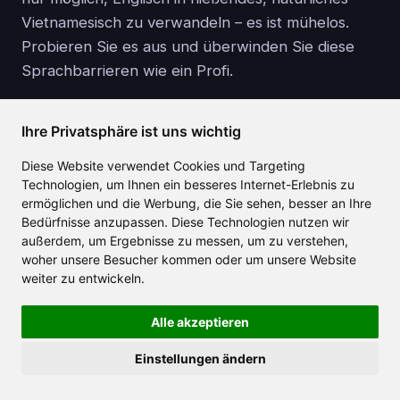
Vietnamesisch zu verwandeln – es ist mühelos.
Probieren Sie es aus und überwinden Sie diese
Sprachbarrieren wie ein Profi.
Und wer weiß, vielleicht beeindrucken Sie dabei
Ihre Privatsphäre ist uns wichtig
sogar einige Muttersprachler.
Diese Website verwendet Cookies und Targeting
Marktforschungsfirmen sind sich einig, dass mobile
Technologien, um Ihnen ein besseres Internet-Erlebnis zu
ermöglichen und die Werbung, die Sie sehen, besser an Ihre
Übersetzungs-Apps mittlerweile Mainstream sind,
Bedürfnisse anzupassen. Diese Technologien nutzen wir
also sind Sie auf dieser Reise definitiv nicht allein.
außerdem, um Ergebnisse zu messen, um zu verstehen,
woher unsere Besucher kommen oder um unsere Website
weiter zu entwickeln.
Erstellen Sie Ihr kostenloses Konto
Alle akzeptieren
Einstellungen ändern