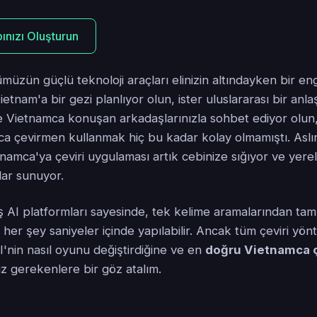
ınızı Oluşturun
ümüzün güçlü teknoloji araçları elinizin altındayken bir eng
ietnam'a bir gezi planlıyor olun, ister uluslararası bir an
e Vietnamca konuşan arkadaşlarınızla sohbet ediyor olun, 
ca çevirmen kullanmak hiç bu kadar kolay olmamıştı. Aslın
tnamca'ya çeviri uygulaması artık cebinize sığıyor ve yerel
lar sunuyor.
iş AI platformları sayesinde, tek kelime aramalarından ta
 her şey saniyeler içinde yapılabilir. Ancak tüm çeviri yönt
AI'nin nasıl oyunu değiştirdiğine ve en
doğru Vietnamca ç
iz gerekenlere bir göz atalım.