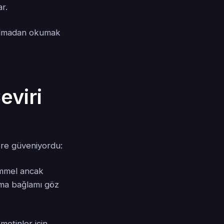
ar.
n olmadan okumak
eviri
ere güveniyordu:
emmel ancak
ama bağlamı göz
metinler için,