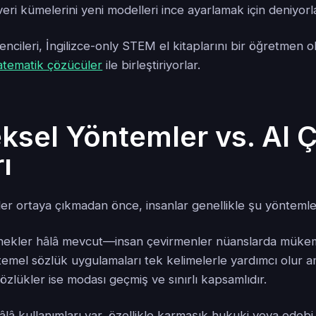
 veri kümelerini yeni modelleri ince ayarlamak için deniyorl
rencileri, İngilizce-only STEM el kitaplarını bir öğretme
atematik çözücüler
ile birleştiriyorlar.
ksel Yöntemler vs. AI Ç
ı
ler ortaya çıkmadan önce, insanlar genellikle şu yönteml
nekler hâlâ mevcut—insan çevirmenler nüanslarda mük
 temel sözlük uygulamaları tek kelimelerle yardımcı olur 
sözlükler ise modası geçmiş ve sınırlı kapsamlıdır.
lâ kullanımları var, özellikle karmaşık hukuki veya edebi 