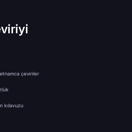
iriyi
ietnamca çeviriler
zlük
ım kılavuzu