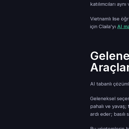
katılımcıları aynı
Vietnamlı lise öğ
için Claila'yı
AI m
Gelene
Araçlar
AI tabanlı çözüm
Geleneksel seçe
pahalı ve yavaş;
ardı eder; basılı 
Bu yöntemlerin hâ