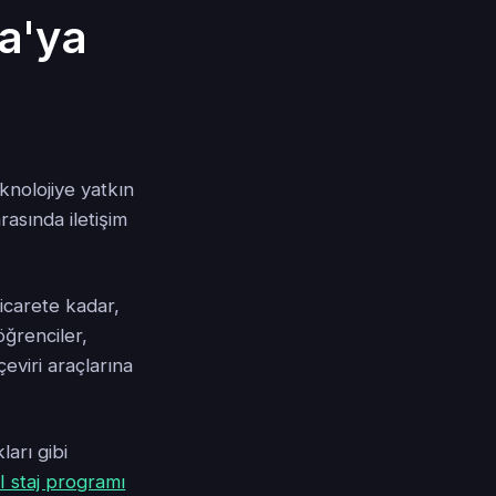
a'ya
knolojiye yatkın
rasında iletişim
icarete kadar,
öğrenciler,
çeviri araçlarına
arı gibi
 staj programı