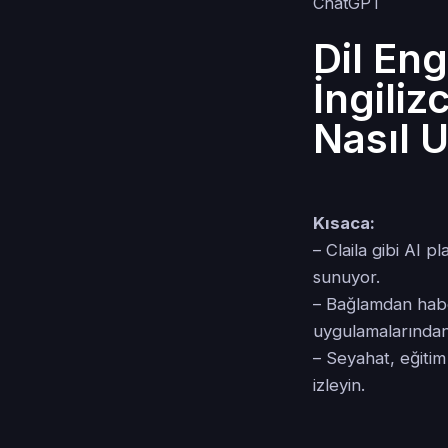
Dil Eng
İngili
Nasıl U
Kısaca:
– Claila gibi AI p
sunuyor.
– Bağlamdan habe
uygulamalarından
– Seyahat, eğitim
izleyin.