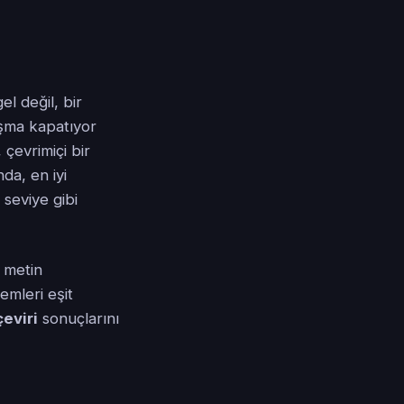
el değil, bir
laşma kapatıyor
çevrimiçi bir
da, en iyi
 seviye gibi
m metin
emleri eşit
eviri
sonuçlarını