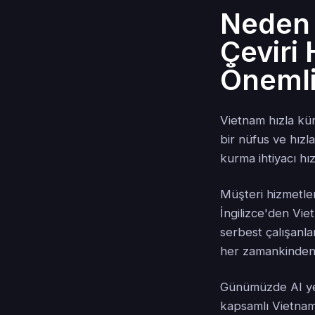
Neden 
Çeviri
Öneml
Vietnam hızla kür
bir nüfus ve hızl
kurma ihtiyacı hız
Müşteri hizmetle
İngilizce'den Viet
serbest çalışanlar
her zamankinden 
Günümüzde AI yere
kapsamlı Vietnam