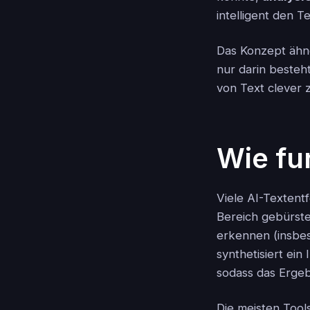
intelligent den T
Das Konzept ähnel
nur darin besteht
von Text clever 
Wie fu
Viele AI-Textent
Bereich gebürst
erkennen (insbe
synthetisiert ein
sodass das Ergebn
Die meisten Tool