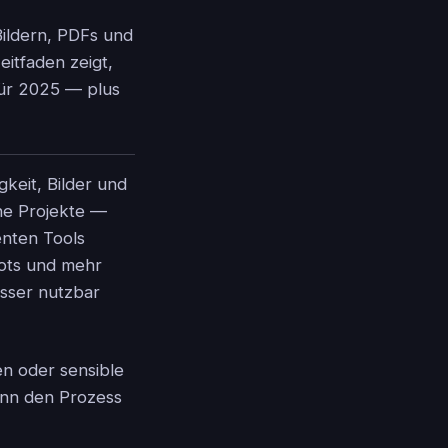
Bildern, PDFs und
eitfaden zeigt,
für 2025 — plus
gkeit, Bilder und
he Projekte —
genten Tools
ots und mehr
esser nutzbar
en oder sensible
ann den Prozess