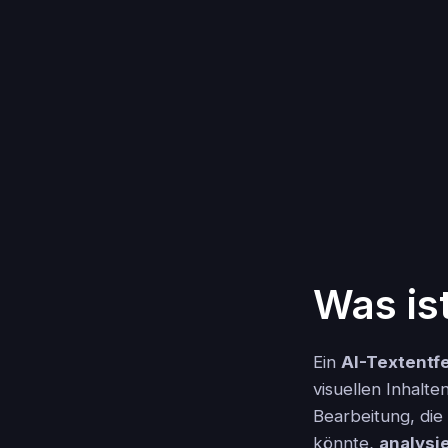
Was is
Ein
AI-Textentf
visuellen Inhalt
Bearbeitung, di
könnte,
analysi