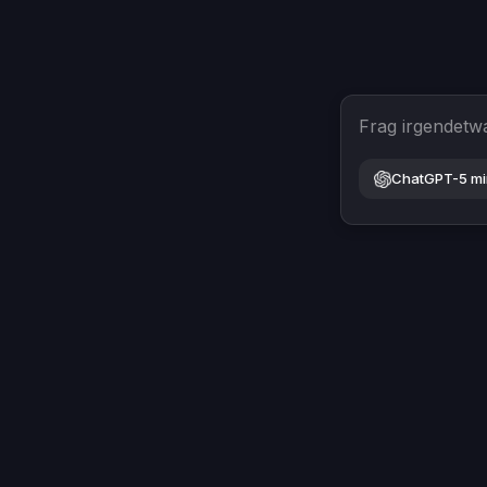
Frag irgendetw
ChatGPT-5 mi