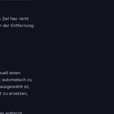
Ziel hier nicht
ch der Entfernung
uell einen
 automatisch zu
usgewählt ist,
xt zu ersetzen,
er entfernt