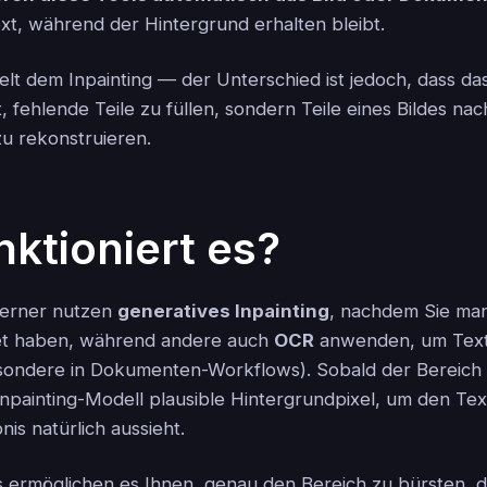
ext, während der Hintergrund erhalten bleibt.
t dem Inpainting — der Unterschied ist jedoch, dass das 
, fehlende Teile zu füllen, sondern Teile eines Bildes na
zu rekonstruieren.
nktioniert es?
ferner nutzen
generatives Inpainting
, nachdem Sie man
et haben, während andere auch
OCR
anwenden, um Text
sondere in Dokumenten-Workflows). Sobald der Bereich a
 Inpainting-Modell plausible Hintergrundpixel, um den Te
is natürlich aussieht.
s ermöglichen es Ihnen, genau den Bereich zu bürsten, d