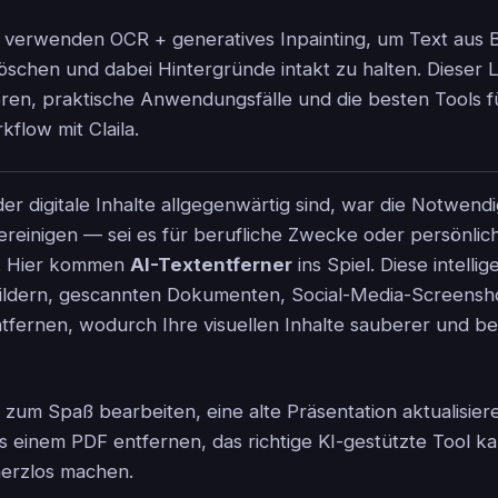
 verwenden OCR + generatives Inpainting, um Text aus 
öschen und dabei Hintergründe intakt zu halten. Dieser L
ieren, praktische Anwendungsfälle und die besten Tools 
kflow mit Claila.
 der digitale Inhalte allgegenwärtig sind, war die Notwendi
einigen — sei es für berufliche Zwecke oder persönlic
ß. Hier kommen
AI-Textentferner
ins Spiel. Diese intelli
Bildern, gescannten Dokumenten, Social-Media-Screensh
fernen, wodurch Ihre visuellen Inhalte sauberer und b
zum Spaß bearbeiten, eine alte Präsentation aktualisier
s einem PDF entfernen, das richtige KI-gestützte Tool k
merzlos machen.