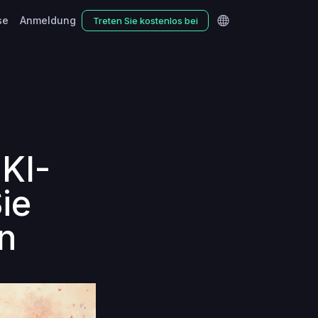
se
Anmeldung
Treten Sie kostenlos bei
 KI-
ie
n