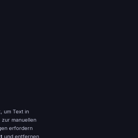
t, um Text in
z zur manuellen
gen erfordern
t
und entfernen