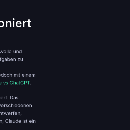
oniert
svolle und
ufgaben zu
edoch mit einem
e vs ChatGPT
.
iert. Das
 verschiedenen
entwerfen,
, Claude ist ein