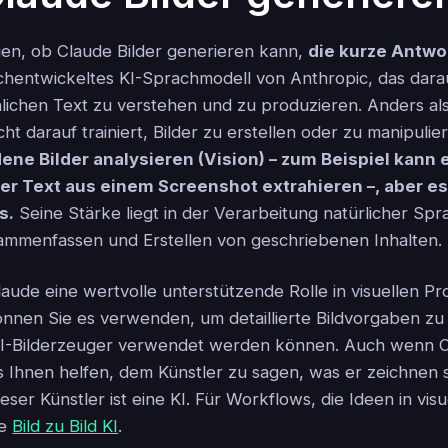
agen, ob Claude Bilder generieren kann,
die kurze Antwor
ochentwickeltes KI-Sprachmodell von Anthropic, das darauf
lichen Text zu verstehen und zu produzieren. Anders als 
cht darauf trainiert, Bilder zu erstellen oder zu manipulie
ne Bilder analysieren (Vision) – zum Beispiel kann 
r Text aus einem Screenshot extrahieren –, aber es
s.
Seine Stärke liegt in der Verarbeitung natürlicher Spr
ammenfassen und Erstellen von geschriebenen Inhalten.
ude eine wertvolle unterstützende Rolle in visuellen Pro
önnen Sie es verwenden, um detaillierte Bildvorgaben zu e
KI-Bilderzeuger verwendet werden können. Auch wenn C
s Ihnen helfen, dem Künstler zu sagen, was er zeichnen s
eser Künstler ist eine KI. Für Workflows, die Ideen in visu
he
Bild zu Bild KI
.