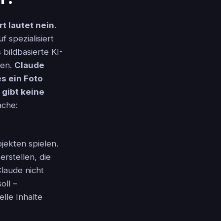
t lautet nein
.
 spezialisiert
bildbasierte KI-
ren.
Claude
es ein Foto
 gibt keine
ache:
jekten spielen.
rstellen, die
laude nicht
oll –
elle Inhalte