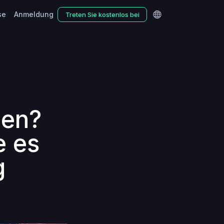
se
Anmeldung
Treten Sie kostenlos bei
len?
e es
g