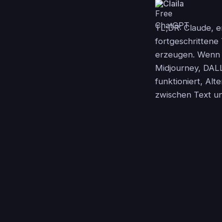
Claila
TL;DR: Claude, en
fortgeschrittene 
erzeugen. Wenn Si
Midjourney, DALL
funktioniert, Al
zwischen Text un