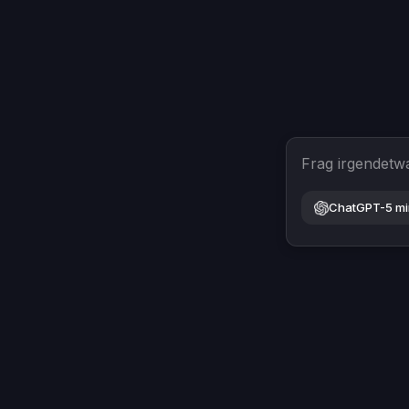
Frag irgendetw
ChatGPT-5 mi