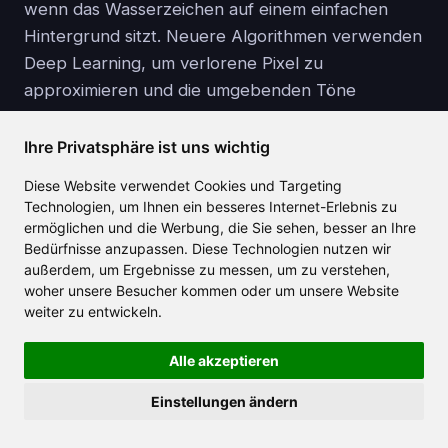
wenn das Wasserzeichen auf einem einfachen
Hintergrund sitzt. Neuere Algorithmen verwenden
Deep Learning, um verlorene Pixel zu
approximieren und die umgebenden Töne
anzupassen, wodurch ein nahtloses Finish
entsteht.
Ihre Privatsphäre ist uns wichtig
Diese Website verwendet Cookies und Targeting
Aber wenn das Wasserzeichen über einem
Technologien, um Ihnen ein besseres Internet-Erlebnis zu
Gesicht, einem detaillierten Objekt oder
ermöglichen und die Werbung, die Sie sehen, besser an Ihre
dynamischen Videoframes liegt, könnten selbst die
Bedürfnisse anzupassen. Diese Technologien nutzen wir
außerdem, um Ergebnisse zu messen, um zu verstehen,
besten Tools subtile Hinweise hinterlassen.
woher unsere Besucher kommen oder um unsere Website
Deshalb ist es klug, immer ein Backup zu behalten
weiter zu entwickeln.
und genau zu prüfen, bevor man veröffentlicht.
Alle akzeptieren
Einstellungen ändern
Ethik und Best Practices