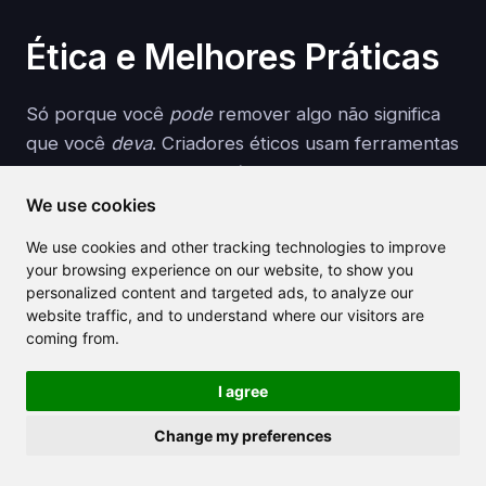
Ética e Melhores Práticas
Só porque você
pode
remover algo não significa
que você
deva
. Criadores éticos usam ferramentas
de remoção de marca d'água com
responsabilidade.
We use cookies
We use cookies and other tracking technologies to improve
Aqui está um checklist rápido:
your browsing experience on our website, to show you
personalized content and targeted ads, to analyze our
✅ Edite apenas conteúdo que você possui ou
website traffic, and to understand where our visitors are
coming from.
tem licença
✅ Use IA para restaurar ou limpar seus
I agree
arquivos originais
✅ Não distribua mídia alterada sem licença
Change my preferences
✅ Credite criadores ou pague pelo uso