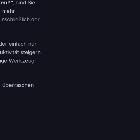
ren?“
, sind Sie
r mehr
nschließlich der
der einfach nur
ktivität steigern
htige Werkzeug
ie überraschen