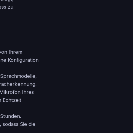
ess zu
von Ihrem
ine Konfiguration
he Sprachmodelle,
pracherkennung.
 Mikrofon Ihres
 Echtzeit
t Stunden.
, sodass Sie die