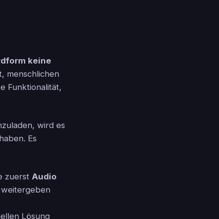
rdform keine
t, menschlichen
 Funktionalität,
zuladen, wird es
 haben. Es
ie zuerst
Audio
 weitergeben
nellen Lösung