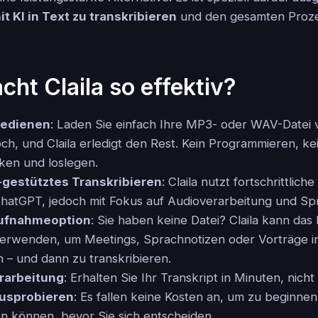
t KI in Text zu transkribieren
und den gesamten Proz
ht Claila so effektiv?
bedienen
: Laden Sie einfach Ihre MP3- oder WAV-Datei 
h, und Claila erledigt den Rest. Kein Programmieren, ke
cken und loslegen.
gestütztes Transkribieren
: Claila nutzt fortschrittlic
ChatGPT, jedoch mit Fokus auf Audioverarbeitung und S
ufnahmeoption
: Sie haben keine Datei? Claila kann das
rwenden, um Meetings, Sprachnotizen oder Vorträge in
– und dann zu transkribieren.
rarbeitung
: Erhalten Sie Ihr Transkript in Minuten, nich
ausprobieren
: Es fallen keine Kosten an, um zu beginnen
ten können, bevor Sie sich entscheiden.