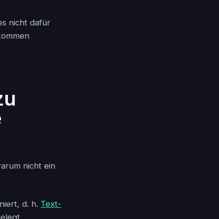
 es nicht dafür
r kommen
zu
e
arum nicht ein
iert, d. h.
Text-
gelegt,