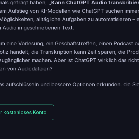
mals gefragt haben,
„Kann ChatGPT Audio transkribie
t dem Aufstieg von KI-Modellen wie ChatGPT suchen imme
glichkeiten, alltägliche Aufgaben zu automatisieren – ei
Audio in geschriebenen Text.
 um eine Vorlesung, ein Geschäftstreffen, einen Podcast o
iz handelt, die Transkription kann Zeit sparen, die Produ
 zugänglicher machen. Aber ist ChatGPT wirklich das ric
ren von Audiodateien?
as aufschlüsseln und bessere Optionen erkunden, die S
Ihr kostenloses Konto