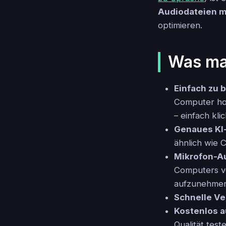
Audiodateien mi
optimieren.
Was mac
Einfach zu 
Computer hoc
– einfach kli
Genaues KI-
ähnlich wie 
Mikrofon-A
Computers ve
aufzunehmen 
Schnelle Ve
Kostenlos 
Qualität tes