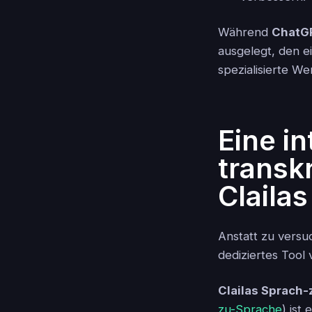
Während
ChatGP
ausgelegt, den 
spezialisierte We
Eine in
transk
Claila
Anstatt zu versu
dediziertes Tool
Clailas Sprach-
zu-Sprache
) ist