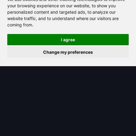
your browsing experience on our website, to show you
personalized content and targeted ads, to analyze our
website traffic, and to understand where our visitors are
2025/08/16
coming from.
ChatGPT Plus vs Pro: Escolhendo o
I agree
Melhor Plano de IA para Você em
2025
Change my preferences