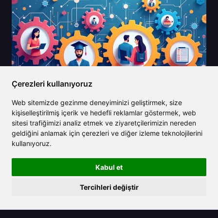
Çerezleri kullanıyoruz
Web sitemizde gezinme deneyiminizi geliştirmek, size
kişiselleştirilmiş içerik ve hedefli reklamlar göstermek, web
sitesi trafiğimizi analiz etmek ve ziyaretçilerimizin nereden
2025/08/16
geldiğini anlamak için çerezleri ve diğer izleme teknolojilerini
kullanıyoruz.
ChatGPT Plus ve Pro: 2025'te Sizin
İçin En İyi AI Planını Seçmek
Kabul et
Tercihleri değiştir