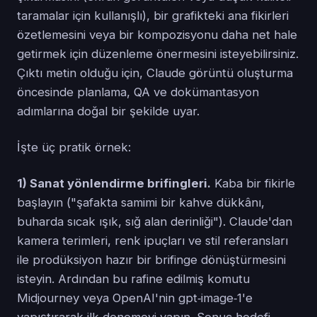
taramalar için kullanışlı), bir grafikteki ana fikirleri
özetlemesini veya bir kompozisyonu daha net hale
getirmek için düzenleme önermesini isteyebilirsiniz.
Çıktı metin olduğu için, Claude görüntü oluşturma
öncesinde planlama, QA ve dokümantasyon
adımlarına doğal bir şekilde uyar.
İşte üç pratik örnek:
1) Sanat yönlendirme brifingleri.
Kaba bir fikirle
başlayın ("şafakta samimi bir kahve dükkânı,
buharda sıcak ışık, sığ alan derinliği"). Claude'dan
kamera terimleri, renk ipuçları ve stil referansları
ile prodüksiyon hazır bir brifinge dönüştürmesini
isteyin. Ardından bu rafine edilmiş komutu
Midjourney veya OpenAI'nin gpt‑image‑1'e
yapıştırarak ilk denemeyi yapın. Sonuç hedefi