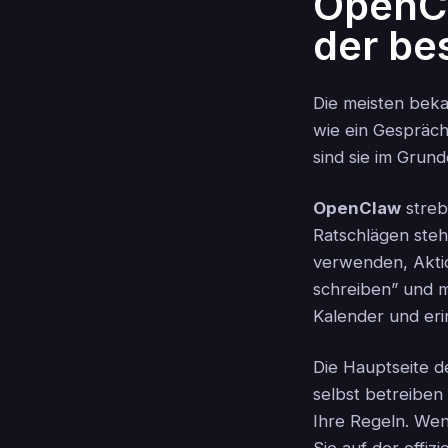
OpenCl
der bes
Die meisten beka
wie ein Gespräch.
sind sie im Grund
OpenClaw
streb
Ratschlägen stehe
verwenden, Aktio
schreiben” und me
Kalender und er
Die Hauptseite de
selbst betreiben
Ihre Regeln. Wen