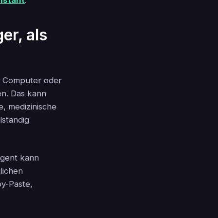
istant
.
er, als
en Computer oder
en. Das kann
e, medizinische
lständig
 Agent kann
glichen
py-Paste,