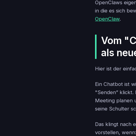
OpenClaws eigene
in die es sich b
OpenClaw
.
Vom "C
als neu
Hier ist der ein
Ein Chatbot ist w
"Senden” klickt.
Meeting planen u
seine Schulter 
Das klingt nach 
vorstellen, wenn