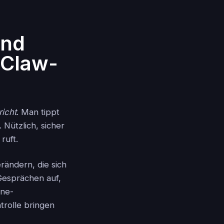
und
nClaw-
richt
. Man tippt
. Nützlich, sicher
ruft.
rändern, die sich
 Gesprächen auf,
ine-
trolle bringen