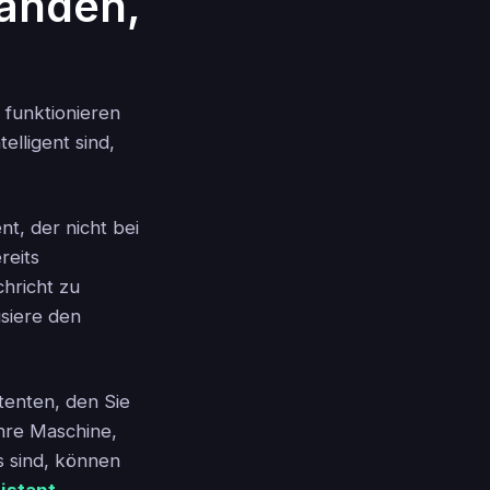
manden,
 funktionieren
elligent sind,
nt, der nicht bei
reits
hricht zu
isiere den
stenten, den Sie
Ihre Maschine,
s sind, können