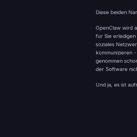
Diese beiden N
OpenClaw wird al
für Sie erledigen
soziales Netzwer
kommunizieren - 
genommen schon 
der Software nich
Und ja, es ist au