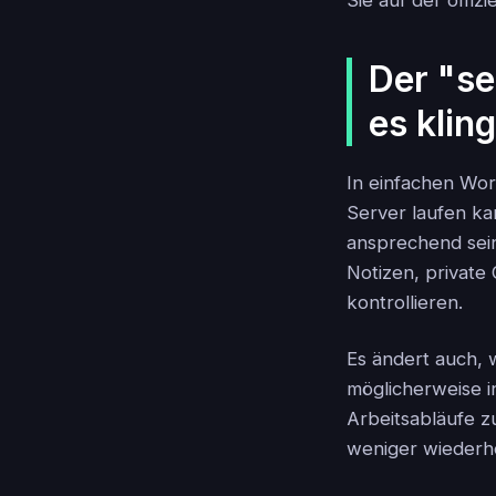
Sie auf der offi
Der "se
es kling
In einfachen Wor
Server laufen ka
ansprechend sein
Notizen, private
kontrollieren.
Es ändert auch, w
möglicherweise in
Arbeitsabläufe z
weniger wiederho