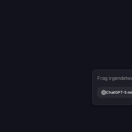
Frag irgendetw
ChatGPT-5 mi