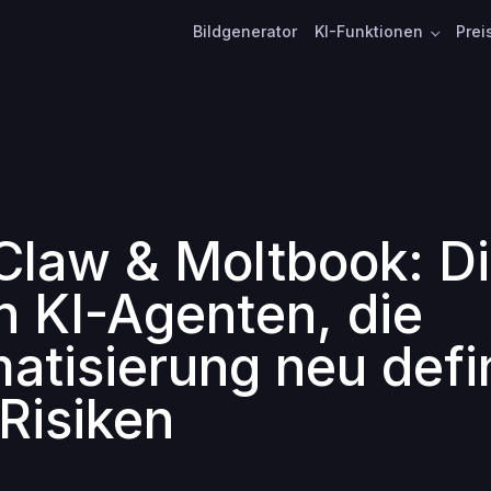
Bildgenerator
KI-Funktionen
Prei
law & Moltbook: D
en KI-Agenten, die
atisierung neu defi
 Risiken